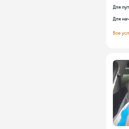
Для пу
Для на
Все усл