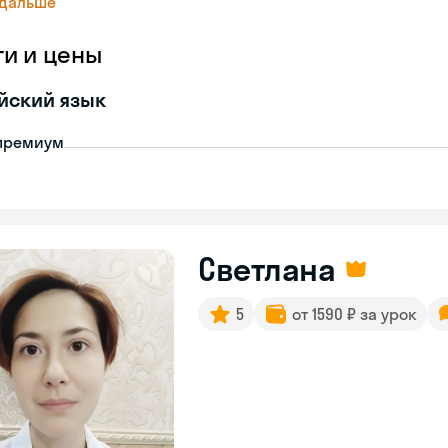
 дальше
ги и цены
йский язык
премиум
Светлана
5
от 1590 ₽ за урок