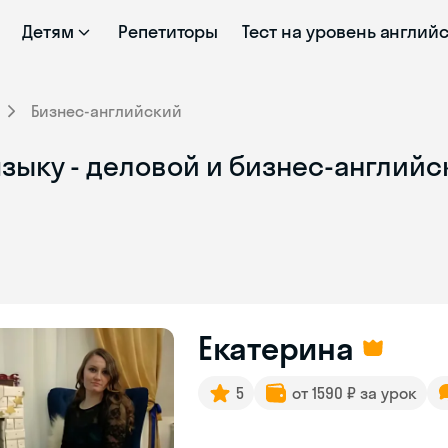
Детям
Репетиторы
Тест на уровень англий
Бизнес-английский
языку - деловой и бизнес-англий
Екатерина
5
от 1590 ₽ за урок