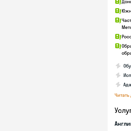
Дон
Южн
Час
Мет
Рос
Обр
обра
Обу
Ис
Ада
Читать
Услу
Англи