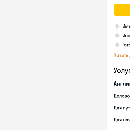
Име
Ис
Гот
Читать
Услу
Англи
Делово
Для пу
Для на