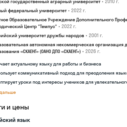
•
2010 г.
ской государственный аграрный университет
•
2022 г.
ый федеральный университет
тное Образовательное Учреждение Дополнительного Проф
•
2022 г.
одический Центр "Темпус"
•
2001 г.
сийский университет дружбы народов
азовательная автономная некоммерческая организация 
•
2026 г.
зования «СКАЕНГ» (ОАНО ДПО «СКАЕНГ»)
чает актуальному языку для работы и бизнеса
пользует коммуникативный подход для преодоления язык
птирует уроки под интересы учеников для увлекательног
 дальше
ги и цены
йский язык