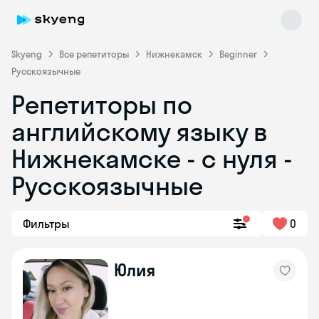
Skyeng
Все репетиторы
Нижнекамск
Beginner
Русскоязычные
Репетиторы по
английскому языку в
Нижнекамске - с нуля -
Русскоязычные
Skyeng Chat
online
Фильтры
0
Юлия