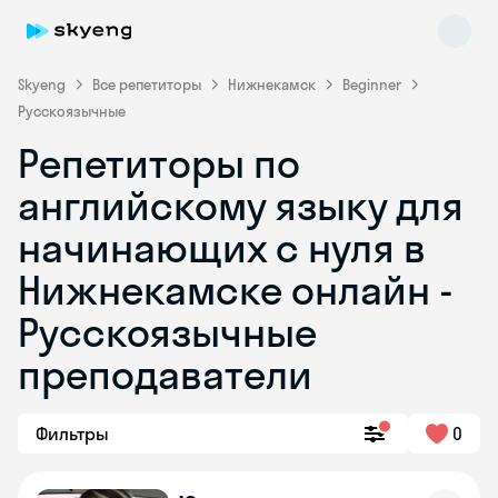
Skyeng
Все репетиторы
Нижнекамск
Beginner
Русскоязычные
Репетиторы по
английскому языку для
начинающих с нуля в
Нижнекамске онлайн -
Skyeng Chat
online
Русскоязычные
преподаватели
Фильтры
0