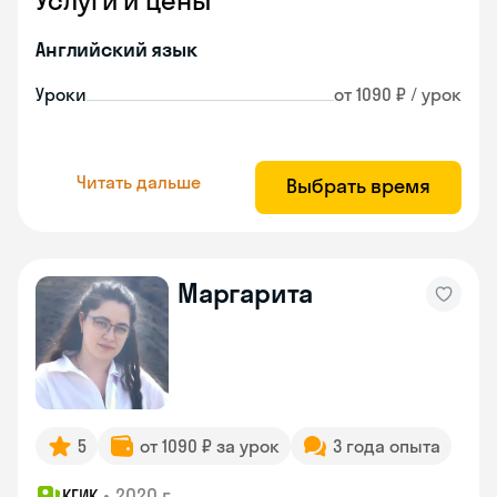
Услуги и цены
Английский язык
Уроки
от 1090 ₽ / урок
Читать дальше
Выбрать время
Маргарита
5
от 1090 ₽ за урок
3 года опыта
•
2020 г.
КГИК