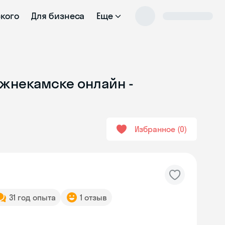
ского
Для бизнеса
Еще
ижнекамске онлайн -
Избранное
0
31 год опыта
1 отзыв