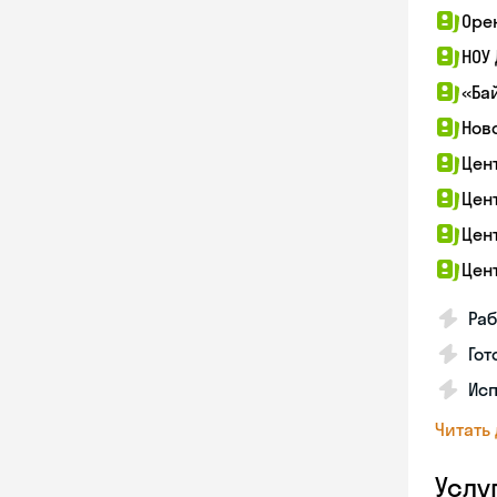
Оре
НОУ
«Ба
Нов
Цен
Цен
Цен
Цен
Раб
Гот
Ис
Читать
Услу