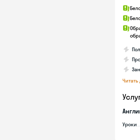
Бел
Бел
Обр
обра
По
Про
Зан
Читать
Услу
Англи
Уроки