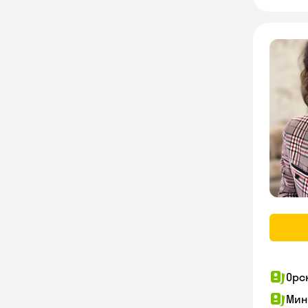
Орс
Мин