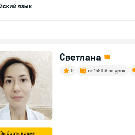
йский язык
Светлана
5
от 1590 ₽ за урок
Выбрать время