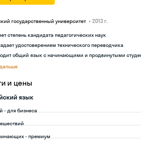
•
2013 г.
ский государственный университет
ет степень кандидата педагогических наук
ладает удостоверением технического переводчика
ходит общий язык с начинающими и продвинутыми студе
 дальше
ги и цены
йский язык
й - для бизнеса
тешествий
чинающих - премиум