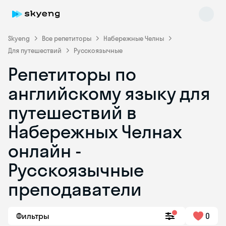
Skyeng
Все репетиторы
Набережные Челны
Для путешествий
Русскоязычные
Репетиторы по
английскому языку для
путешествий в
Набережных Челнах
Skyeng Chat
online
онлайн -
Русскоязычные
преподаватели
Фильтры
0