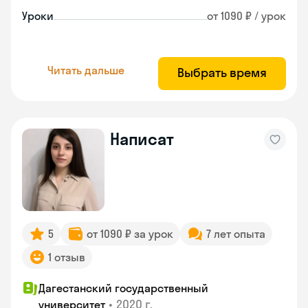
Уроки
от 1090 ₽ / урок
Читать дальше
Выбрать время
Написат
5
от 1090 ₽ за урок
7 лет опыта
1 отзыв
Дагестанский государственный
•
2020 г.
университет