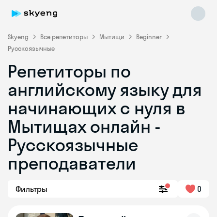
Skyeng
Все репетиторы
Мытищи
Beginner
Русскоязычные
Репетиторы по
английскому языку для
начинающих с нуля в
Мытищах онлайн -
Skyeng Chat
online
Русскоязычные
преподаватели
Фильтры
0