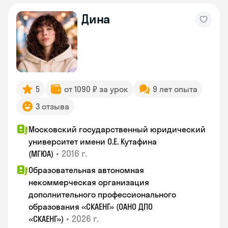
Дина
5
от 1090 ₽ за урок
9 лет опыта
3 отзыва
Московский государственный юридический
университет имени О.Е. Кутафина
•
2016 г.
(МГЮА)
Образовательная автономная
некоммерческая организация
дополнительного профессионального
образования «СКАЕНГ» (ОАНО ДПО
•
2026 г.
«СКАЕНГ»)