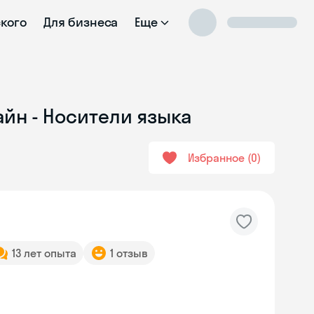
ского
Для бизнеса
Еще
айн - Носители языка
Избранное
0
13 лет опыта
1 отзыв