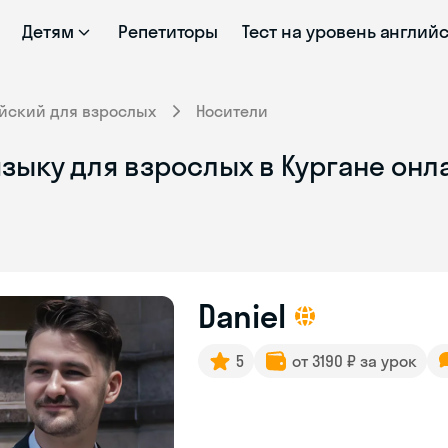
Детям
Репетиторы
Тест на уровень англий
йский для взрослых
Носители
зыку для взрослых в Кургане онл
Daniel
5
от 3190 ₽ за урок