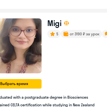
Migi
5
от 3190 ₽ за урок
Выбрать время
duated with a postgraduate degree in Biosciences
ained CELTA certification while studying in New Zealand