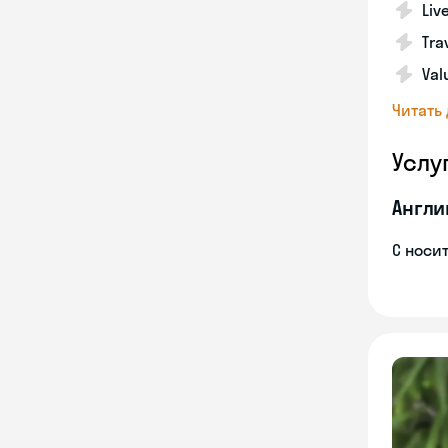
Liv
Tra
Val
Читать
Услу
Англи
С носи