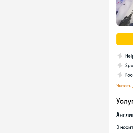
Hel
Spe
Foc
Читать
Услу
Англи
С носи