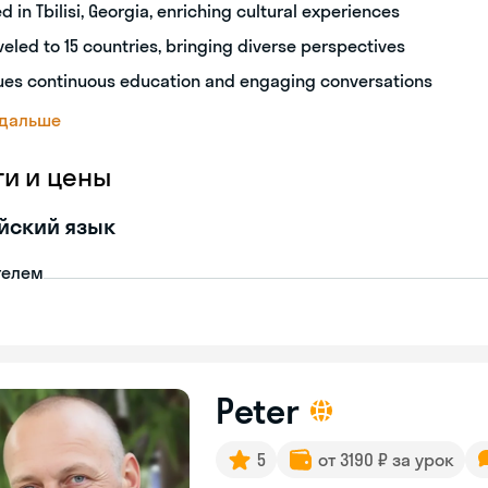
ed in Tbilisi, Georgia, enriching cultural experiences
veled to 15 countries, bringing diverse perspectives
ues continuous education and engaging conversations
 дальше
ги и цены
йский язык
телем
Peter
5
от 3190 ₽ за урок