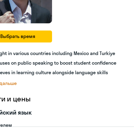
Выбрать время
ght in various countries including Mexico and Turkiye
uses on public speaking to boost student confidence
ieves in learning culture alongside language skills
 дальше
ги и цены
йский язык
телем