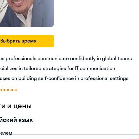
Выбрать время
ps professionals communicate confidently in global teams
cializes in tailored strategies for IT communication
uses on building self-confidence in professional settings
 дальше
ги и цены
йский язык
телем