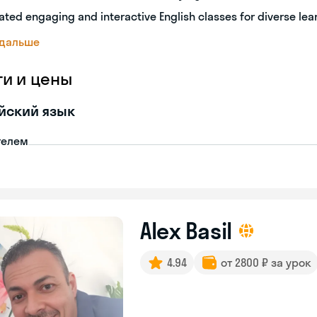
ated engaging and interactive English classes for diverse lea
 дальше
ги и цены
йский язык
телем
Alex Basil
4.94
от 2800 ₽ за урок