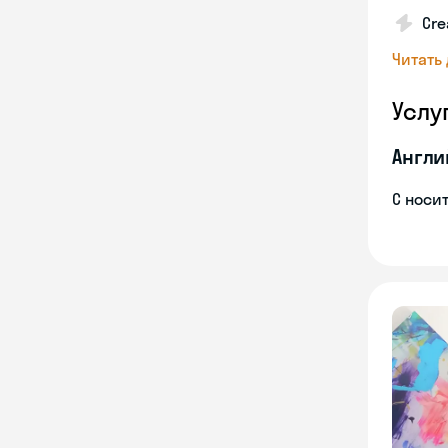
Cre
Читать
Услу
Англи
С носи