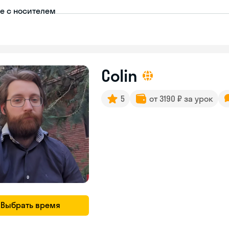
пе с носителем
Colin
5
от 3190 ₽ за урок
Выбрать время