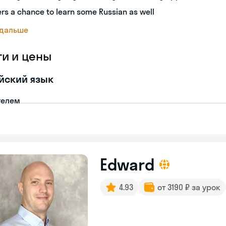
ers a chance to learn some Russian as well
 дальше
ги и цены
йский язык
телем
Edward
4.93
от 3190 ₽ за урок