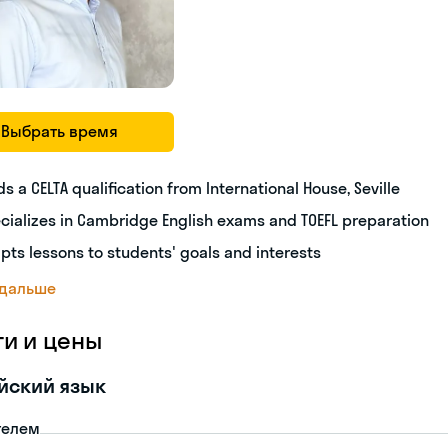
Выбрать время
ds a CELTA qualification from International House, Seville
cializes in Cambridge English exams and TOEFL preparation
pts lessons to students' goals and interests
 дальше
ги и цены
йский язык
телем