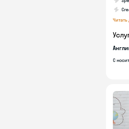
Spe
Cre
Читать
Услу
Англи
С носи