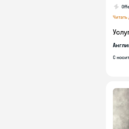
Off
Читать
Услу
Англи
С носи