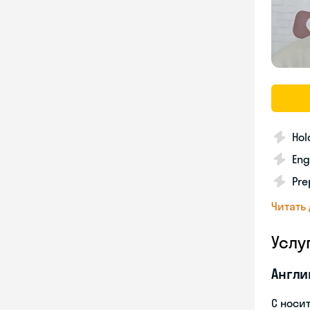
Hol
Eng
Pre
Читать
Услу
Англи
С носи