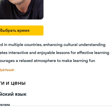
Выбрать время
ed in multiple countries, enhancing cultural understanding
ates interactive and enjoyable lessons for effective learning
ourages a relaxed atmosphere to make learning fun
 дальше
ги и цены
йский язык
телем