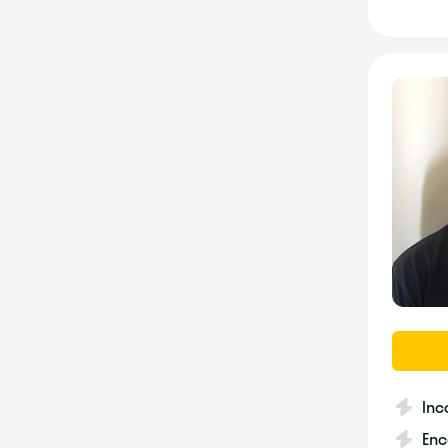
Inc
Enc