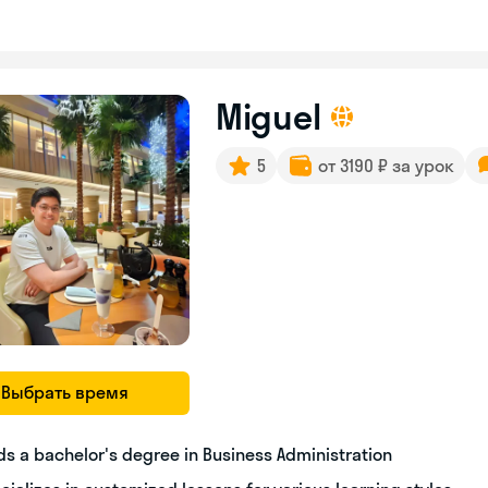
Miguel
5
от 3190 ₽ за урок
Выбрать время
ds a bachelor's degree in Business Administration