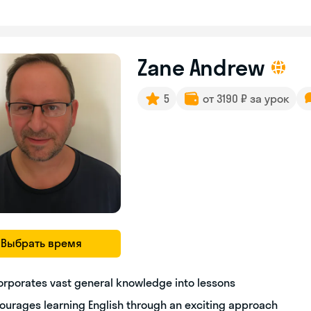
Zane Andrew
5
от 3190 ₽ за урок
Выбрать время
orporates vast general knowledge into lessons
ourages learning English through an exciting approach