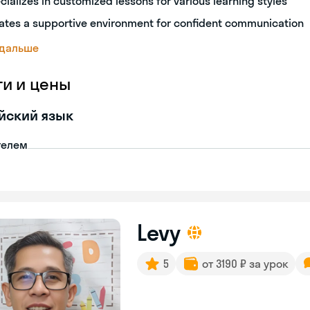
cializes in customized lessons for various learning styles
ates a supportive environment for confident communication
 дальше
ги и цены
йский язык
телем
Levy
5
от 3190 ₽ за урок