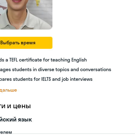
Выбрать время
ds a TEFL certificate for teaching English
ages students in diverse topics and conversations
pares students for IELTS and job interviews
 дальше
ги и цены
йский язык
телем