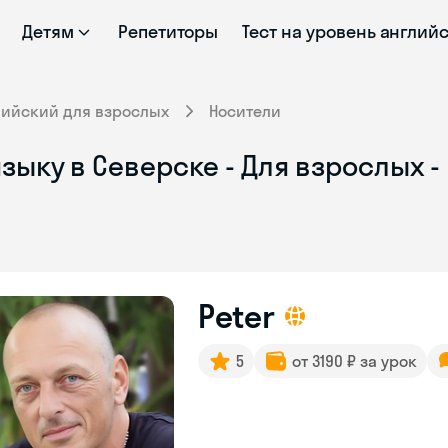
Детям
Репетиторы
Тест на уровень англий
лийский для взрослых
Носители
зыку в Северске - Для взрослых -
Peter
5
от 3190 ₽ за урок