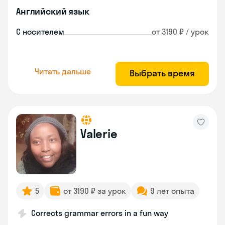
Английский язык
С носителем
от 3190 ₽ / урок
Читать дальше
Выбрать время
Valerie
5
от 3190 ₽ за урок
9 лет опыта
Corrects grammar errors in a fun way