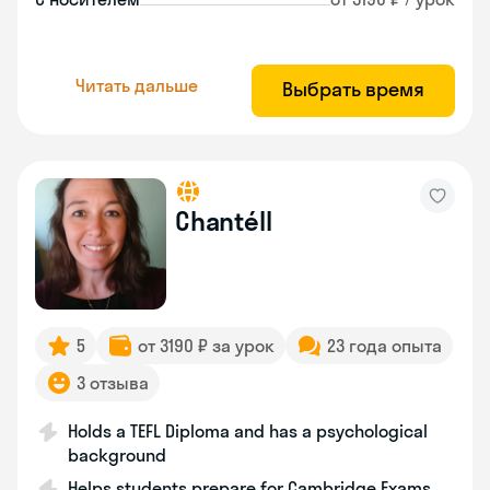
Читать дальше
Выбрать время
Chantéll
5
от 3190 ₽ за урок
23 года опыта
3 отзыва
Holds a TEFL Diploma and has a psychological
background
Helps students prepare for Cambridge Exams