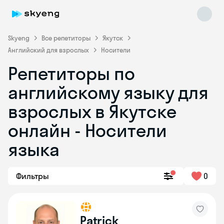
Skyeng
Все репетиторы
Якутск
Английский для взрослых
Носители
Репетиторы по
английскому языку для
взрослых в Якутске
онлайн - Носители
Skyeng Chat
online
языка
Фильтры
0
Patrick