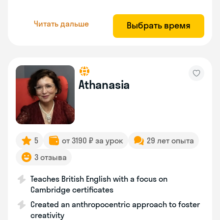
Читать дальше
Выбрать время
Athanasia
5
от 3190 ₽ за урок
29 лет опыта
3 отзыва
Teaches British English with a focus on
Cambridge certificates
Created an anthropocentric approach to foster
creativity