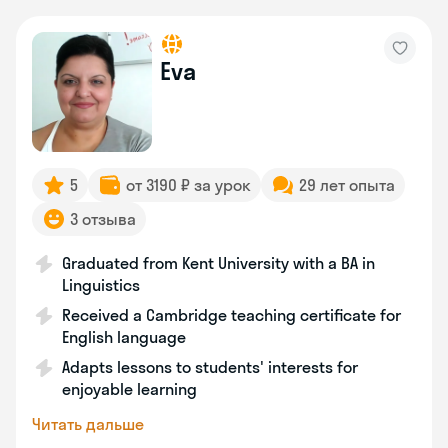
Eva
5
от 3190 ₽ за урок
29 лет опыта
3 отзыва
Graduated from Kent University with a BA in
Linguistics
Received a Cambridge teaching certificate for
English language
Adapts lessons to students' interests for
enjoyable learning
Читать дальше