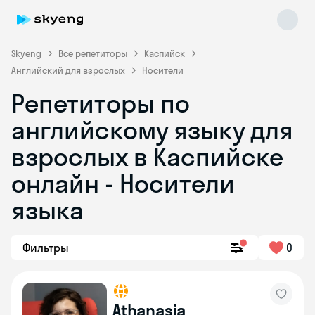
Skyeng
Все репетиторы
Каспийск
Английский для взрослых
Носители
Репетиторы по
английскому языку для
взрослых в Каспийске
онлайн - Носители
Skyeng Chat
online
языка
Фильтры
0
Athanasia