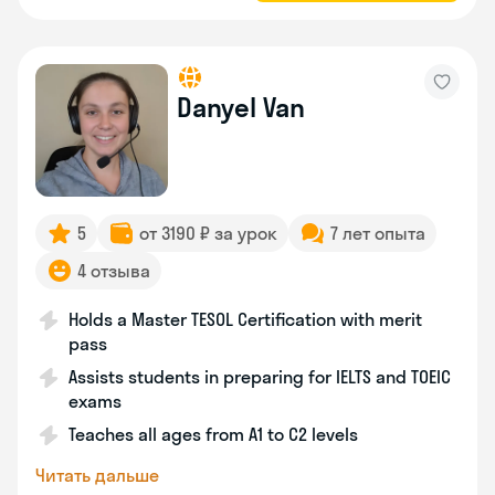
Danyel Van
5
от 3190 ₽ за урок
7 лет опыта
4 отзыва
Holds a Master TESOL Certification with merit
pass
Assists students in preparing for IELTS and TOEIC
exams
Teaches all ages from A1 to C2 levels
Читать дальше