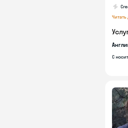
Cre
Читать
Услу
Англи
С носи