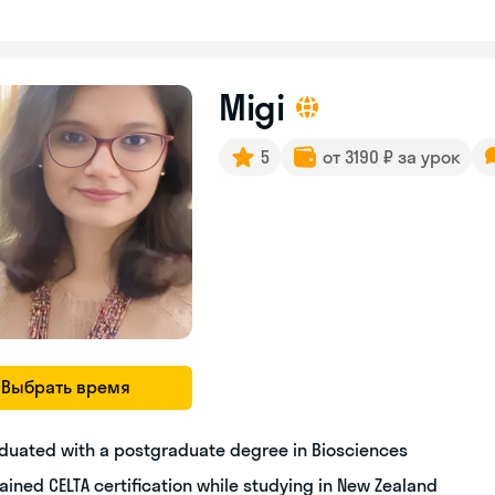
Migi
5
от 3190 ₽ за урок
Выбрать время
duated with a postgraduate degree in Biosciences
ained CELTA certification while studying in New Zealand