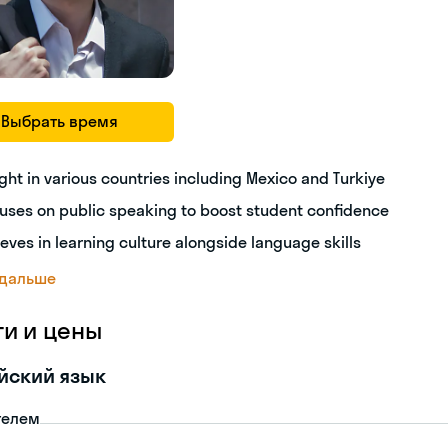
Выбрать время
ght in various countries including Mexico and Turkiye
uses on public speaking to boost student confidence
ieves in learning culture alongside language skills
 дальше
ги и цены
йский язык
телем