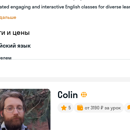
ated engaging and interactive English classes for diverse lea
 дальше
ги и цены
йский язык
телем
Colin
5
от 3190 ₽ за урок