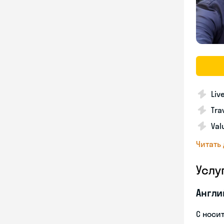
Liv
Tra
Val
Читать
Услу
Англи
С носи