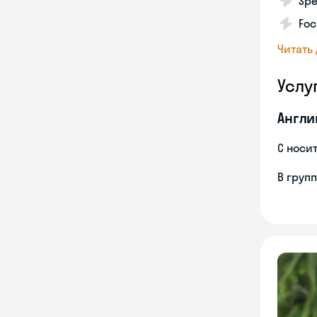
Spe
Foc
Читать
Услу
Англи
С носи
В груп