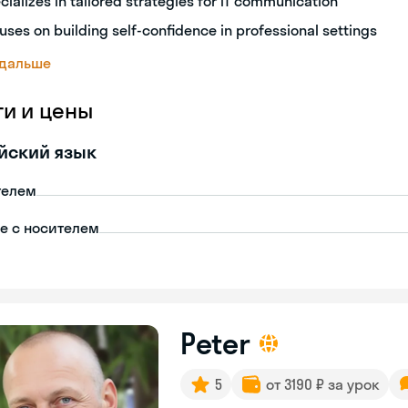
cializes in tailored strategies for IT communication
uses on building self-confidence in professional settings
 дальше
ги и цены
йский язык
телем
пе с носителем
Peter
5
от 3190 ₽ за урок