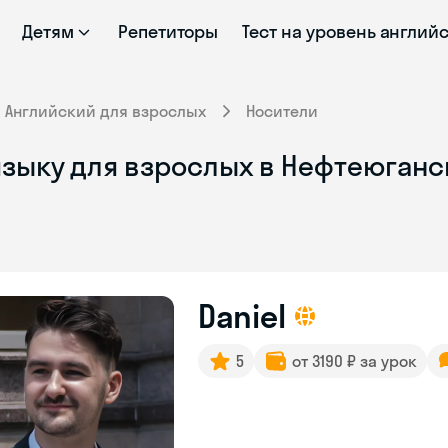
Детям
Репетиторы
Тест на уровень англий
Английский для взрослых
Носители
зыку для взрослых в Нефтеюганск
Daniel
5
от 3190 ₽ за урок