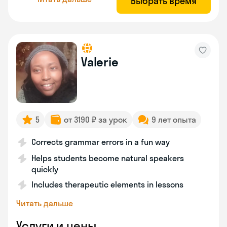
Выбрать время
Valerie
5
от 3190 ₽ за урок
9 лет опыта
Corrects grammar errors in a fun way
Helps students become natural speakers
quickly
Includes therapeutic elements in lessons
Читать дальше
Услуги и цены