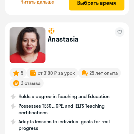
Читать дальше
Выбрать время
Anastasia
5
от 3190 ₽ за урок
25 лет опыта
3 отзыва
Holds a degree in Teaching and Education
Possesses TESOL, CPE, and IELTS Teaching
certifications
Adapts lessons to individual goals for real
progress