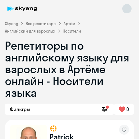
Skyeng
Все репетиторы
Артём
Английский для взрослых
Носители
Репетиторы по
английскому языку для
взрослых в Артёме
онлайн - Носители
Skyeng Chat
online
языка
Фильтры
0
Patrick