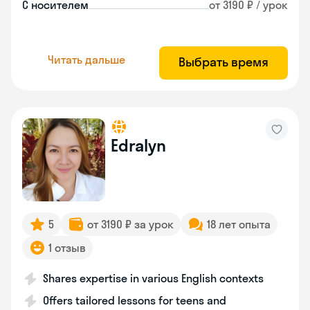
С носителем
от 3190 ₽ / урок
Читать дальше
Выбрать время
Edralyn
5
от 3190 ₽ за урок
18 лет опыта
1 отзыв
Shares expertise in various English contexts
Offers tailored lessons for teens and