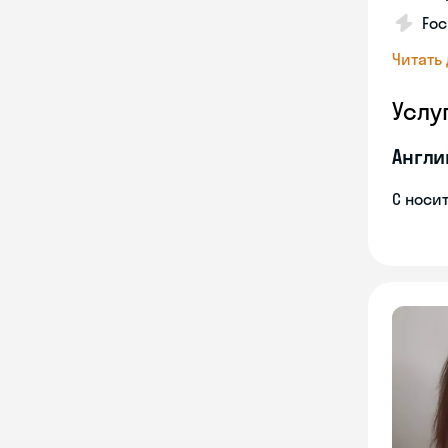
Foc
Читать
Услу
Англи
С носи