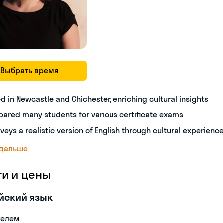
Выбрать время
ed in Newcastle and Chichester, enriching cultural insights
pared many students for various certificate exams
veys a realistic version of English through cultural experienc
 дальше
ги и цены
йский язык
телем