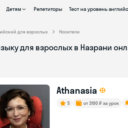
Детям
Репетиторы
Тест на уровень англий
лийский для взрослых
Носители
зыку для взрослых в Назрани онл
Athanasia
5
от 3190 ₽ за урок