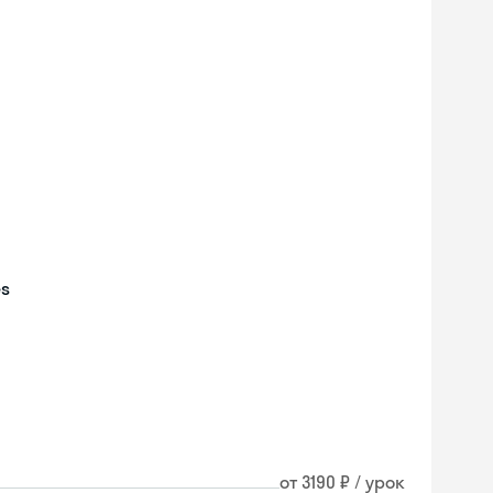
es
Skyeng Chat
от 3190 ₽ / урок
online