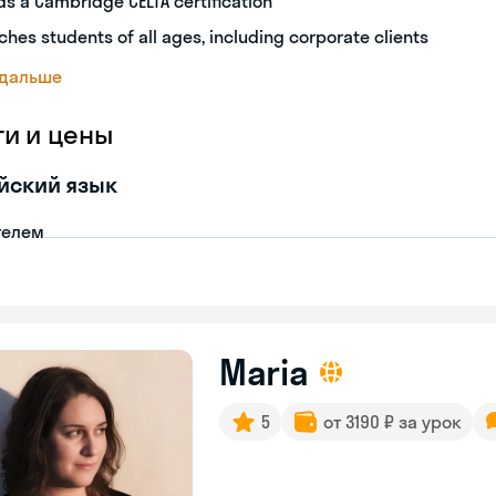
ds a Cambridge CELTA certification
ches students of all ages, including corporate clients
 дальше
ги и цены
йский язык
телем
Maria
5
от 3190 ₽ за урок