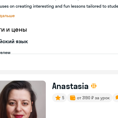
uses on creating interesting and fun lessons tailored to stud
 дальше
ги и цены
йский язык
телем
Anastasia
5
от 3190 ₽ за урок