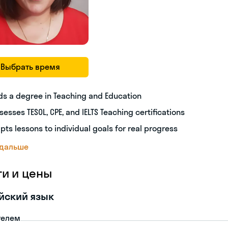
Выбрать время
ds a degree in Teaching and Education
sesses TESOL, CPE, and IELTS Teaching certifications
pts lessons to individual goals for real progress
 дальше
ги и цены
йский язык
телем