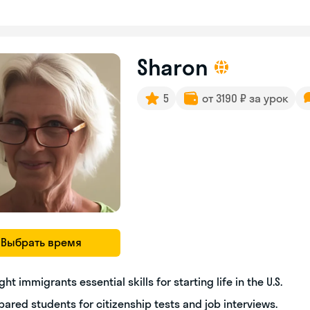
Sharon
5
от 3190 ₽ за урок
Выбрать время
ght immigrants essential skills for starting life in the U.S.
pared students for citizenship tests and job interviews.