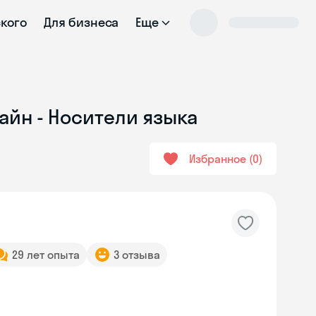
ского
Для бизнеса
Еще
айн - Носители языка
Избранное
0
29 лет опыта
3 отзыва