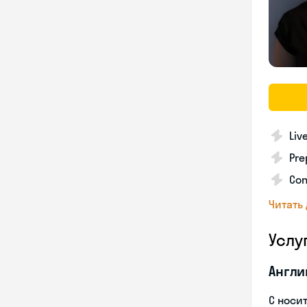
Liv
Pre
Con
Читать
Услу
Англи
С носи