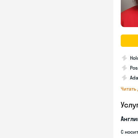
Hol
Pos
Ada
Читать
Услу
Англи
С носи