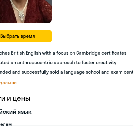
Выбрать время
ches British English with a focus on Cambridge certificates
ated an anthropocentric approach to foster creativity
nded and successfully sold a language school and exam cen
 дальше
ги и цены
йский язык
телем