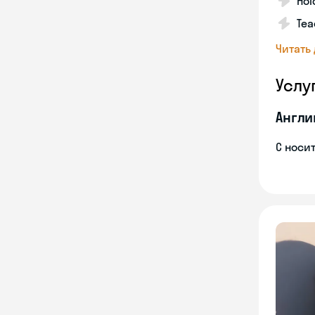
Hol
Tea
Читать
Услу
Англи
С носи