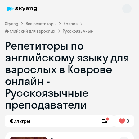
Skyeng
Все репетиторы
Ковров
Английский для взрослых
Русскоязычные
Репетиторы по
английскому языку для
взрослых в Коврове
онлайн -
Skyeng Chat
online
Русскоязычные
преподаватели
Фильтры
0