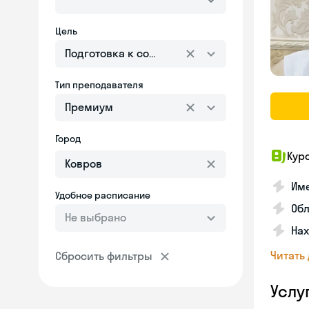
Цель
Подготовка к собеседованию
Тип преподавателя
Премиум
Город
Кур
Име
Удобное расписание
Об
Не выбрано
На
Читать
Сбросить фильтры
Услу