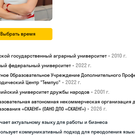
Выбрать время
•
2010 г.
ской государственный аграрный университет
•
2022 г.
ый федеральный университет
тное Образовательное Учреждение Дополнительного Проф
•
2022 г.
одический Центр "Темпус"
•
2001 г.
сийский университет дружбы народов
азовательная автономная некоммерческая организация 
•
2026 г.
зования «СКАЕНГ» (ОАНО ДПО «СКАЕНГ»)
чает актуальному языку для работы и бизнеса
пользует коммуникативный подход для преодоления язык