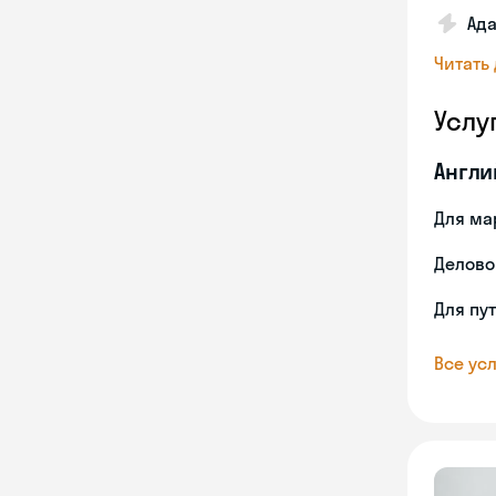
Ада
Читать
Услу
Англи
Для ма
Делово
Для пу
Все усл