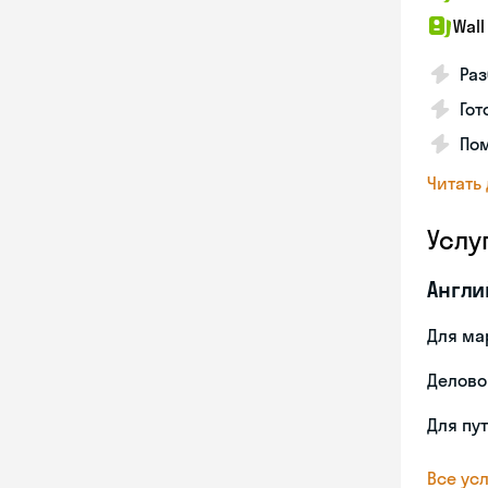
Wall
Раз
Гот
По
Читать
Услу
Англи
Для ма
Делово
Для пу
Все усл