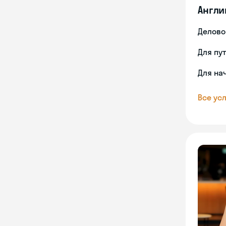
Англи
Делово
Для пу
Для на
Все усл