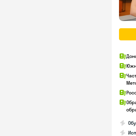
Дон
Южн
Час
Мет
Рос
Обр
обра
Обу
Ис