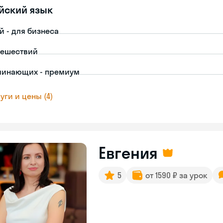
йский язык
й - для бизнеса
тешествий
чинающих - премиум
уги и цены (4)
Евгения
5
от 1590 ₽ за урок