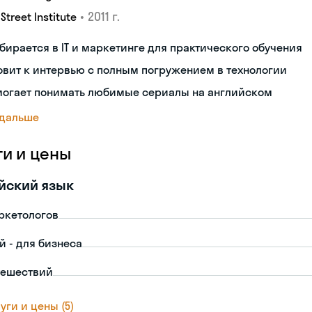
•
2011 г.
 Street Institute
бирается в IT и маркетинге для практического обучения
овит к интервью с полным погружением в технологии
могает понимать любимые сериалы на английском
 дальше
ги и цены
йский язык
ркетологов
й - для бизнеса
тешествий
уги и цены (5)