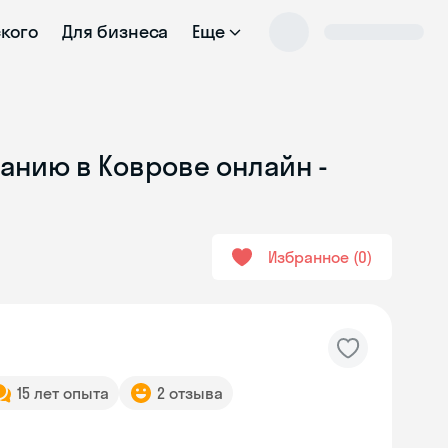
ского
Для бизнеса
Еще
анию в Коврове онлайн -
Избранное
0
15 лет опыта
2 отзыва