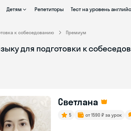
Детям
Репетиторы
Тест на уровень англий
отовка к собеседованию
Премиум
зыку для подготовки к собеседов
Светлана
5
от 1590 ₽ за урок