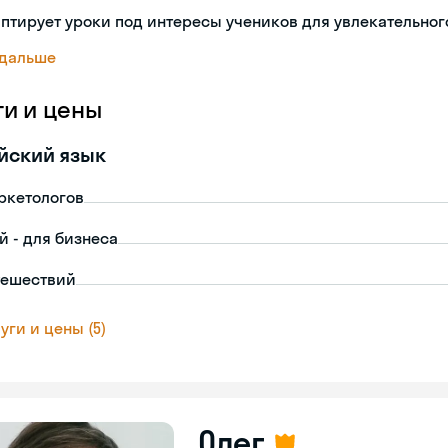
птирует уроки под интересы учеников для увлекательног
 дальше
ги и цены
йский язык
ркетологов
й - для бизнеса
тешествий
уги и цены (5)
Олег