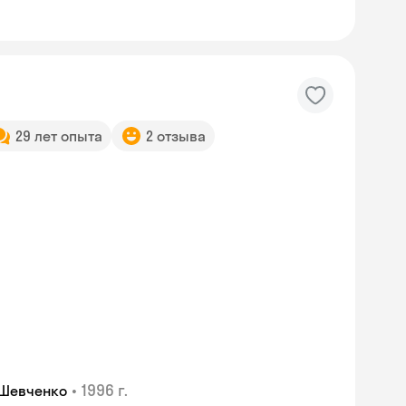
29 лет опыта
2 отзыва
Skyeng Chat
•
1996 г.
 Шевченко
online