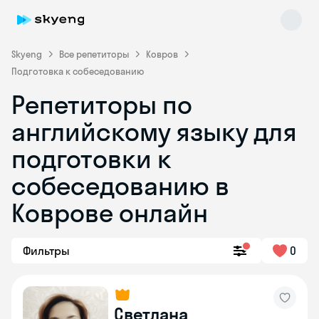
Skyeng
Все репетиторы
Ковров
Подготовка к собеседованию
Репетиторы по
английскому языку для
подготовки к
собеседованию в
Skyeng Chat
online
Коврове онлайн
Фильтры
0
Светлана