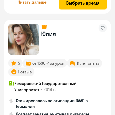
Читать дальше
Выбрать время
Юлия
5
от 1590 ₽ за урок
11 лет опыта
1 отзыв
Кемеровский Государственный
•
2014 г.
Университет
Стажировалась по стипендии DAAD в
Германии
Создает занятия, учитывая интересы