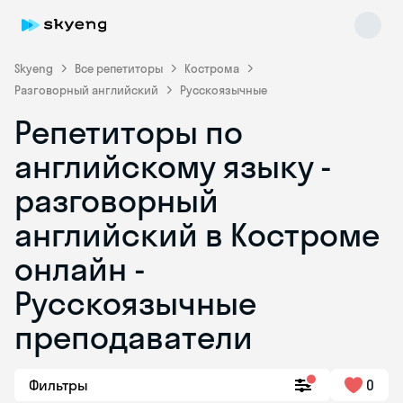
Skyeng
Все репетиторы
Кострома
Разговорный английский
Русскоязычные
Репетиторы по
английскому языку -
разговорный
английский в Костроме
Skyeng Chat
online
онлайн -
Русскоязычные
преподаватели
Фильтры
0