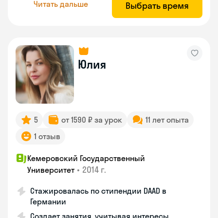
Читать дальше
Выбрать время
Юлия
5
от 1590 ₽ за урок
11 лет опыта
1 отзыв
Кемеровский Государственный
•
2014 г.
Университет
Стажировалась по стипендии DAAD в
Германии
Создает занятия, учитывая интересы