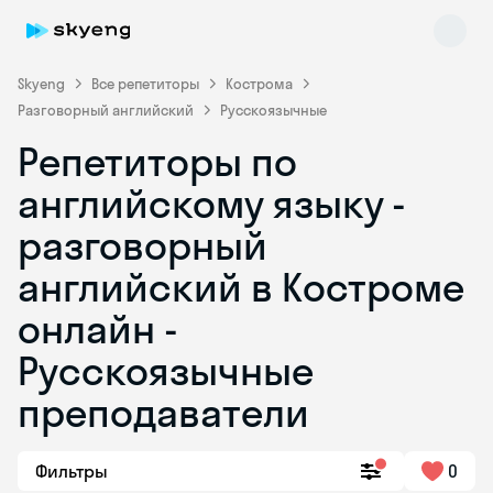
Skyeng
Все репетиторы
Кострома
Разговорный английский
Русскоязычные
Репетиторы по
английскому языку -
разговорный
английский в Костроме
Skyeng Chat
online
онлайн -
Русскоязычные
преподаватели
Фильтры
0