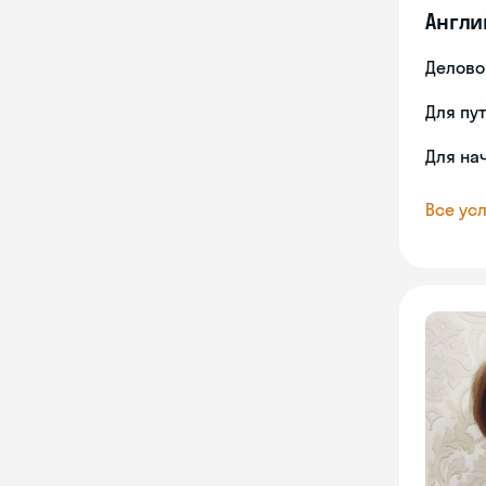
Англи
Делово
Для пу
Для на
Все усл