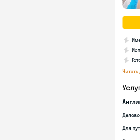
Име
Ис
Гот
Читать
Услу
Англи
Делово
Для пу