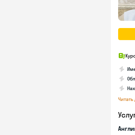
Кур
Име
Об
На
Читать
Услу
Англи