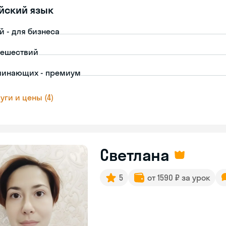
йский язык
й - для бизнеса
тешествий
чинающих - премиум
уги и цены (4)
Светлана
5
от 1590 ₽ за урок