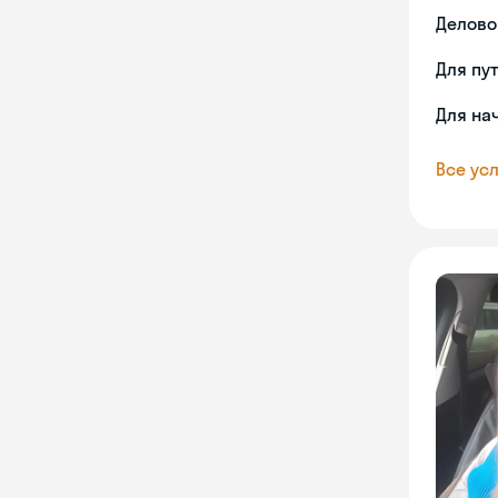
Делово
Для пу
Для на
Все усл