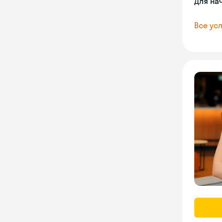
Для на
Все усл