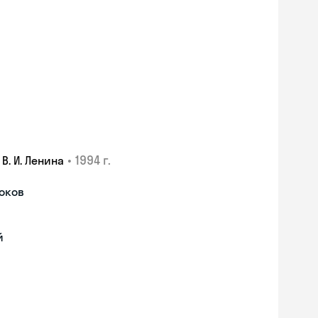
•
1994 г.
. И. Ленина
роков
й