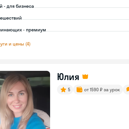
й - для бизнеса
тешествий
чинающих - премиум
уги и цены (4)
Юлия
5
от 1590 ₽ за урок