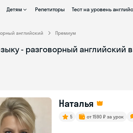
Детям
Репетиторы
Тест на уровень англий
ворный английский
Премиум
зыку - разговорный английский в
Наталья
5
от 1590 ₽ за урок