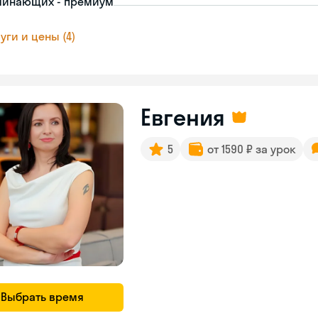
чинающих - премиум
уги и цены (4)
Евгения
5
от 1590 ₽ за урок
Выбрать время