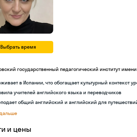
Выбрать время
овский государственный педагогический институт имени В
живает в Испании, что обогащает культурный контекст у
овила учителей английского языка и переводчиков
еподает общий английский и английский для путешестви
 дальше
ги и цены