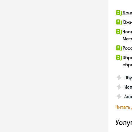
Дон
Южн
Час
Мет
Рос
Обр
обра
Обу
Ис
Ада
Читать
Услу