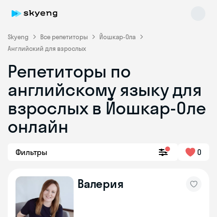
Skyeng
Все репетиторы
Йошкар-Ола
Английский для взрослых
Репетиторы по
английскому языку для
взрослых в Йошкар-Оле
онлайн
Skyeng Chat
online
Фильтры
0
Валерия