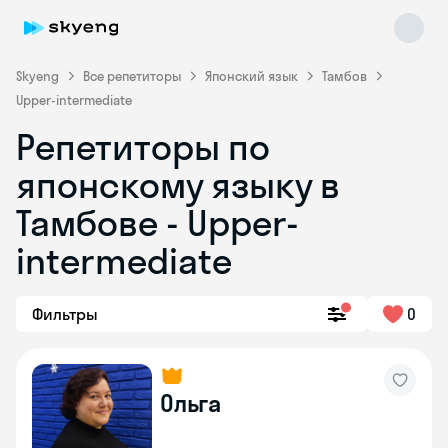
Skyeng
Все репетиторы
Японский язык
Тамбов
Upper-intermediate
Репетиторы по
японскому языку в
Skyeng Chat
Тамбове - Upper-
online
intermediate
Фильтры
0
Ольга