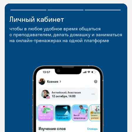
Личный кабинет
Мобильное
Разговорные клубы
приложение
и Talks
чтобы в любое удобное время общаться
с преподавателем, делать домашку и заниматься
чтобы заниматься и изучать новые слова где
Групповые занятия для разговорной практики
на онлайн-тренажерах на одной платформе
и когда удобно
и индивидуальные встречи с преподавателями
со всего мира, чтобы общаться на английском
свободно