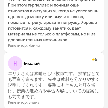
При этом терпеливо и понимающе
относится к ситуациям, когда не успеваешь
сделать домашку или выучить слова,
помогает отрегулировать нагрузку. Хорошо
готовится к каждому занятию, дает
материалы не только с платформы, но и из
дополнительных источников
Репетитор: Ирина
5
★
Н
Николай
エリナさんは素晴らしい教師です。 授業はとて
も面白く進みます。 先生は教材を分かりやすく
説明してくれます。 要望にもきちんと耳を傾
け、授業の進め方や学習内容についての提案に
も前向きです。
Репетитор: Элина