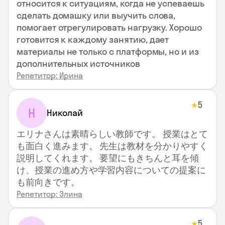
относится к ситуациям, когда не успеваешь
сделать домашку или выучить слова,
помогает отрегулировать нагрузку. Хорошо
готовится к каждому занятию, дает
материалы не только с платформы, но и из
дополнительных источников
Репетитор: Ирина
5
★
Н
Николай
エリナさんは素晴らしい教師です。 授業はとて
も面白く進みます。 先生は教材を分かりやすく
説明してくれます。 要望にもきちんと耳を傾
け、授業の進め方や学習内容についての提案に
も前向きです。
Репетитор: Элина
5
★