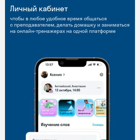
Личный кабинет
Мобильное
Разговорные клубы
приложение
и Talks
чтобы в любое удобное время общаться
с преподавателем, делать домашку и заниматься
чтобы заниматься и изучать новые слова где
Групповые занятия для разговорной практики
на онлайн-тренажерах на одной платформе
и когда удобно
и индивидуальные встречи с преподавателями
со всего мира, чтобы общаться на английском
свободно