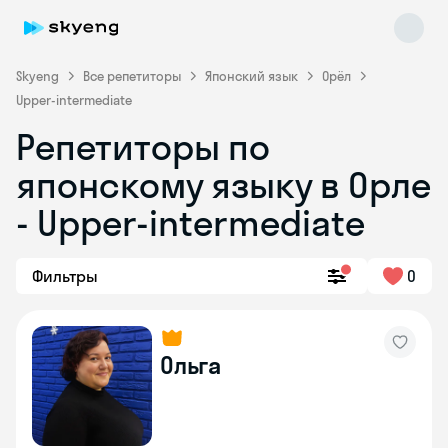
Skyeng
Все репетиторы
Японский язык
Орёл
Upper-intermediate
Репетиторы по
японскому языку в Орле
Skyeng Chat
- Upper-intermediate
online
Фильтры
0
Ольга