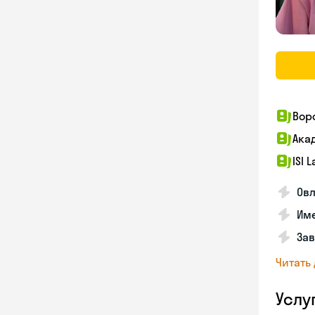
Вор
Ака
ISI 
Овл
Име
За
Читать
Услу