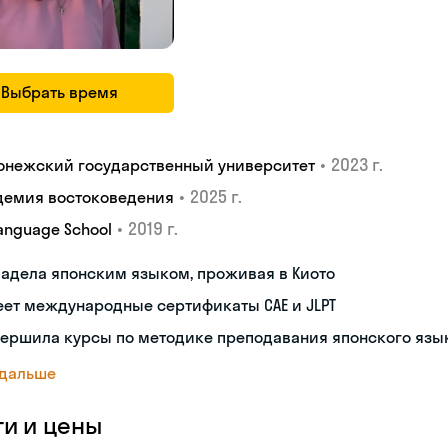
Выбрать время
•
2023 г.
онежский государственный университет
•
2025 г.
демия востоковедения
•
2019 г.
Language School
адела японским языком, проживая в Киото
ет международные сертификаты CAE и JLPT
вершила курсы по методике преподавания японского язы
 дальше
ги и цены