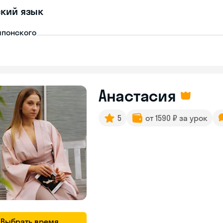
кий язык
японского
Анастасия
5
от 1590 ₽ за урок
Выбрать время