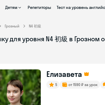
Детям
Репетиторы
Тест на уровень англий
Грозный
N4 初級
ыку для уровня N4 初級 в Грозном 
Елизавета
5
от 1590 ₽ за урок