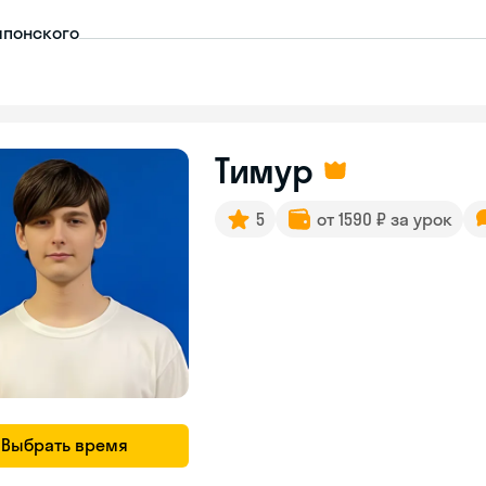
японского
Тимур
5
от 1590 ₽ за урок
Выбрать время