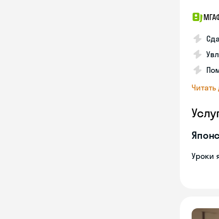
МГА
Сда
Увл
Пом
Читать
Услу
Японс
Уроки 