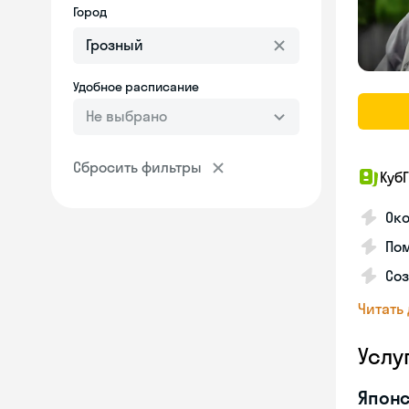
Город
Удобное расписание
Не выбрано
Сбросить фильтры
КубГ
Око
Пом
Соз
Читать
Услу
Японс