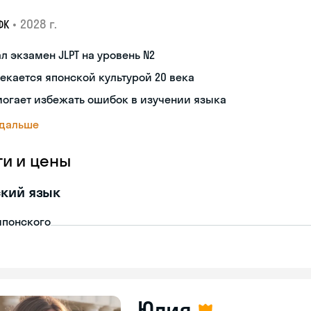
•
2028 г.
ФК
л экзамен JLPT на уровень N2
екается японской культурой 20 века
огает избежать ошибок в изучении языка
 дальше
ги и цены
кий язык
японского
Юлия