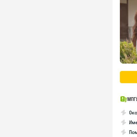
МПГ
Око
Име
Пом