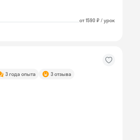
от 1590 ₽ / урок
3 года опыта
3 отзыва
Skyeng Chat
online