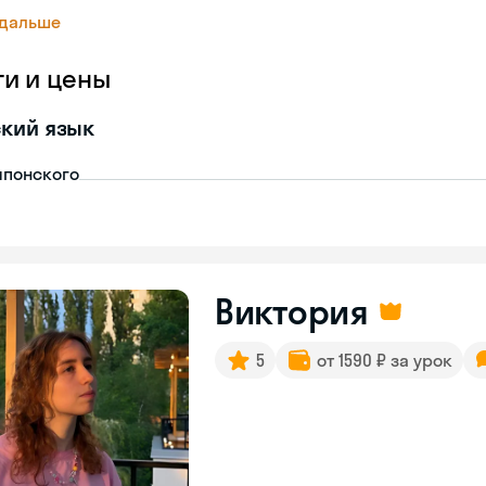
 дальше
ги и цены
кий язык
японского
Виктория
5
от 1590 ₽ за урок