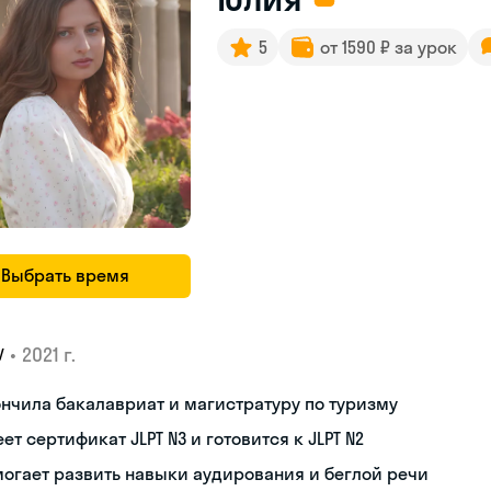
5
от 1590 ₽ за урок
Выбрать время
•
2021 г.
У
нчила бакалавриат и магистратуру по туризму
ет сертификат JLPT N3 и готовится к JLPT N2
огает развить навыки аудирования и беглой речи