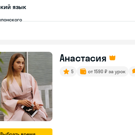
кий язык
японского
Анастасия
5
от 1590 ₽ за урок
Выбрать время