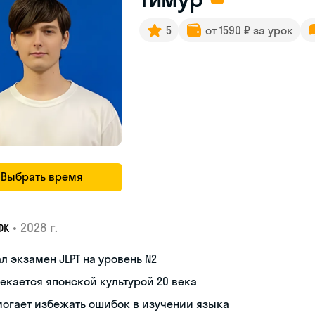
5
от 1590 ₽ за урок
Выбрать время
•
2028 г.
ФК
л экзамен JLPT на уровень N2
екается японской культурой 20 века
огает избежать ошибок в изучении языка