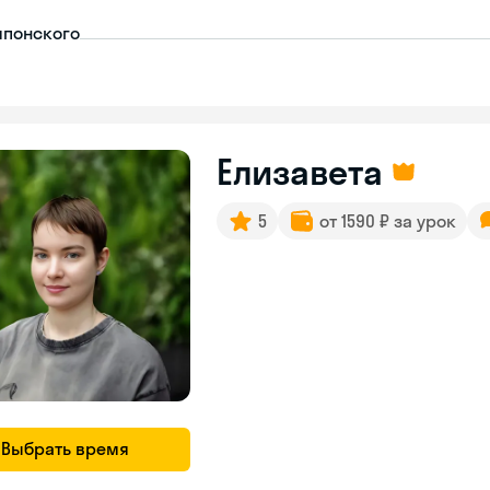
японского
Елизавета
5
от 1590 ₽ за урок
Выбрать время