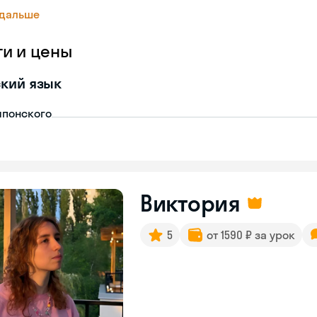
 дальше
ги и цены
кий язык
японского
Виктория
5
от 1590 ₽ за урок