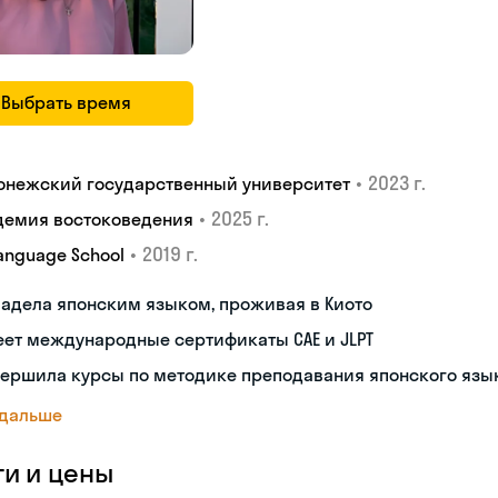
Выбрать время
•
2023 г.
онежский государственный университет
•
2025 г.
демия востоковедения
•
2019 г.
Language School
адела японским языком, проживая в Киото
ет международные сертификаты CAE и JLPT
вершила курсы по методике преподавания японского язы
 дальше
ги и цены