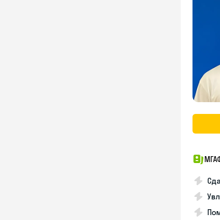
МГА
Сда
Увл
Пом