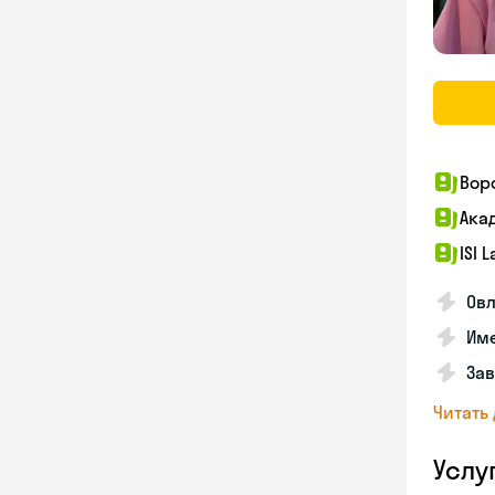
Вор
Ака
ISI 
Овл
Име
За
Читать
Услу