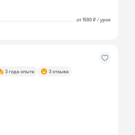
от 1590 ₽ / урок
3 года опыта
3 отзыва
Skyeng Chat
online