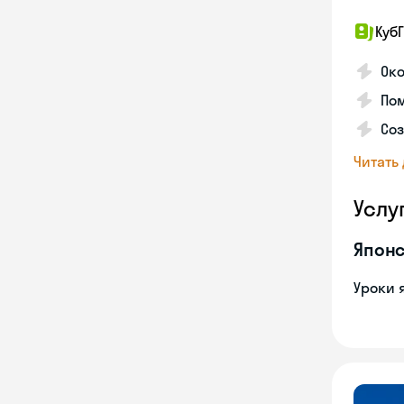
КубГ
Око
Пом
Соз
Читать
Услу
Японс
Уроки 