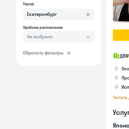
Город
Удобное расписание
Не выбрано
Сбросить фильтры
ДВФ
Око
Про
Исп
Читать
Услу
Японс