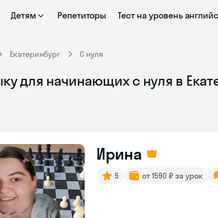
Детям
Репетиторы
Тест на уровень англий
Екатеринбург
С нуля
ку для начинающих с нуля в Ека
Ирина
5
от 1590 ₽ за урок