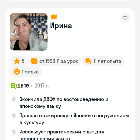
Ирина
5
от 1590 ₽ за урок
11 лет опыта
1 отзыв
•
2017 г.
ДВФУ
Окончила ДВФУ по востоковедению и
японскому языку
Прошла стажировку в Японии с погружением
в культуру
Использует практический опыт для
преподавания языка