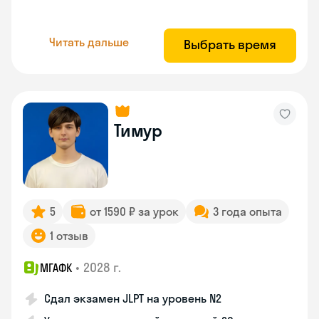
Читать дальше
Выбрать время
Тимур
5
от 1590 ₽ за урок
3 года опыта
1 отзыв
•
2028 г.
МГАФК
Сдал экзамен JLPT на уровень N2