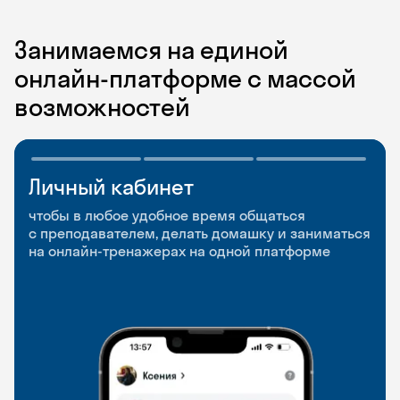
Занимаемся на единой
онлайн-платформе с массой
возможностей
Личный кабинет
Мобильное
Разговорные клубы
приложение
и Talks
чтобы в любое удобное время общаться
с преподавателем, делать домашку и заниматься
чтобы заниматься и изучать новые слова где
Групповые занятия для разговорной практики
на онлайн-тренажерах на одной платформе
и когда удобно
и индивидуальные встречи с преподавателями
со всего мира, чтобы общаться на английском
свободно