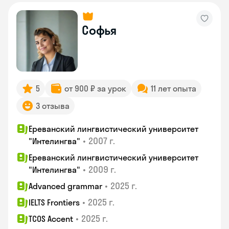
Софья
5
от 900 ₽ за урок
11 лет опыта
3 отзыва
Ереванский лингвистический университет
•
2007 г.
"Интелингва"
Ереванский лингвистический университет
•
2009 г.
"Интелингва"
•
2025 г.
Advanced grammar
•
2025 г.
IELTS Frontiers
•
2025 г.
TCOS Accent