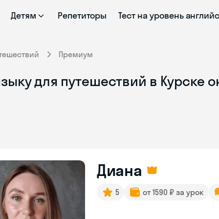
Детям
Репетиторы
Тест на уровень англий
утешествий
Премиум
зыку для путешествий в Курске о
Диана
5
от 1590 ₽ за урок