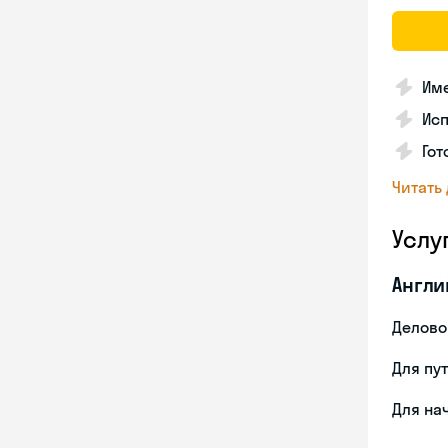
Име
Ис
Гот
Читать
Услу
Англи
Делово
Для пу
Для на