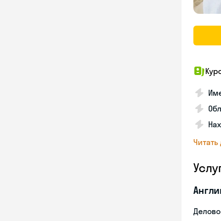
Кур
Име
Об
На
Читать
Услу
Англи
Делово