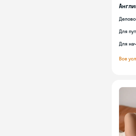
Англи
Делово
Для пу
Для на
Все усл