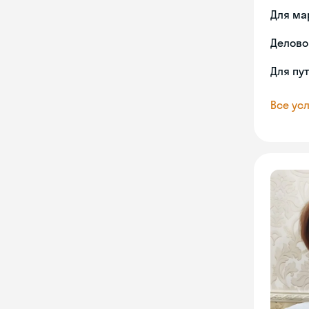
Для ма
Делово
Для пу
Все усл