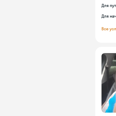
Для пу
Для на
Все усл