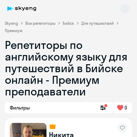
Skyeng
Все репетиторы
Бийск
Для путешествий
Премиум
Репетиторы по
английскому языку для
путешествий в Бийске
онлайн - Премиум
Skyeng Chat
online
преподаватели
Фильтры
0
Никита