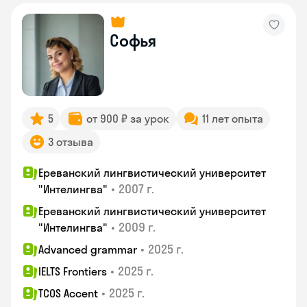
Софья
5
от 900 ₽ за урок
11 лет опыта
3 отзыва
Ереванский лингвистический университет
•
2007 г.
"Интелингва"
Ереванский лингвистический университет
•
2009 г.
"Интелингва"
•
2025 г.
Advanced grammar
•
2025 г.
IELTS Frontiers
•
2025 г.
TCOS Accent