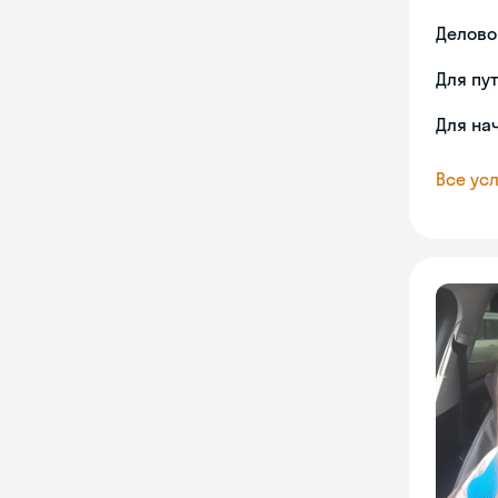
Делово
Для пу
Для на
Все усл