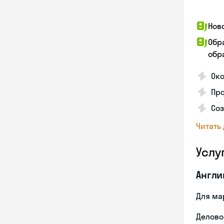
Нов
Обр
обра
Око
Пр
Со
Читать
Услу
Англи
Для ма
Делово