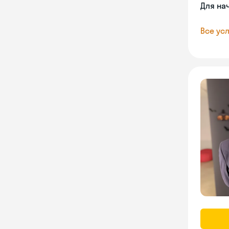
Для на
Все усл