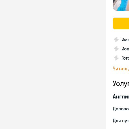
Име
Ис
Гот
Читать
Услу
Англи
Делово
Для пу