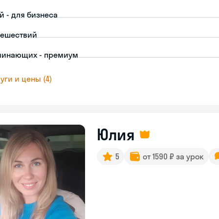
й - для бизнеса
тешествий
чинающих - премиум
уги и цены (4)
Юлия
5
от 1590 ₽ за урок