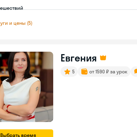
тешествий
уги и цены (5)
Евгения
5
от 1590 ₽ за урок
Выбрать время