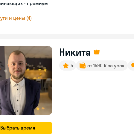
чинающих - премиум
уги и цены (4)
Никита
5
от 1590 ₽ за урок
Выбрать время