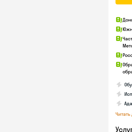
Дон
Южн
Час
Мет
Рос
Обр
обра
Обу
Ис
Ада
Читать
Услу