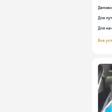
Делово
Для пу
Для на
Все усл