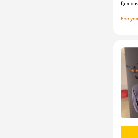
Для на
Все усл