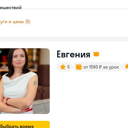
тешествий
уги и цены (5)
Евгения
5
от 1590 ₽ за урок
Выбрать время