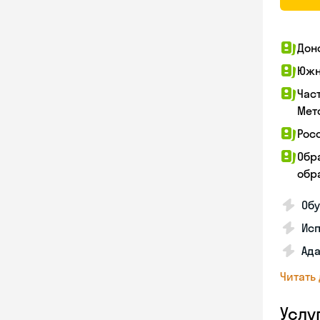
Дон
Южн
Час
Мет
Рос
Обр
обра
Обу
Ис
Ада
Читать
Услу