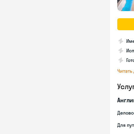
Име
Ис
Гот
Читать
Услу
Англи
Делово
Для пу