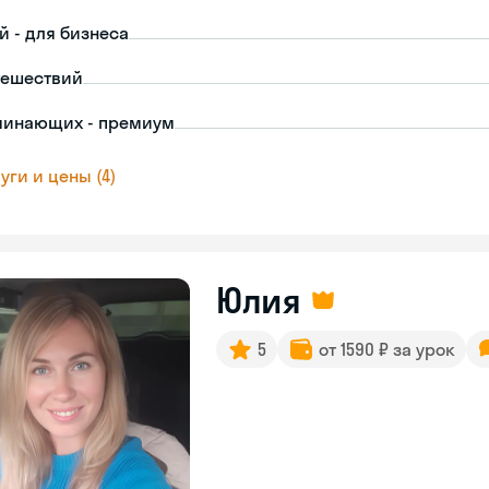
й - для бизнеса
тешествий
чинающих - премиум
уги и цены (4)
Юлия
5
от 1590 ₽ за урок