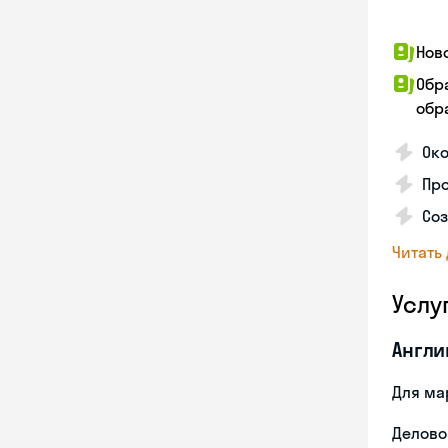
Нов
Обр
обра
Око
Пр
Со
Читать
Услу
Англи
Для ма
Делово