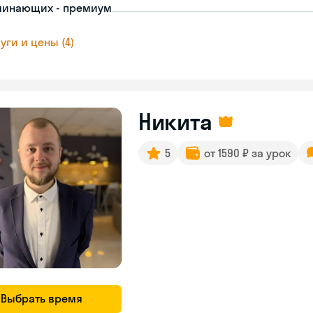
чинающих - премиум
уги и цены (4)
Никита
5
от 1590 ₽ за урок
Выбрать время