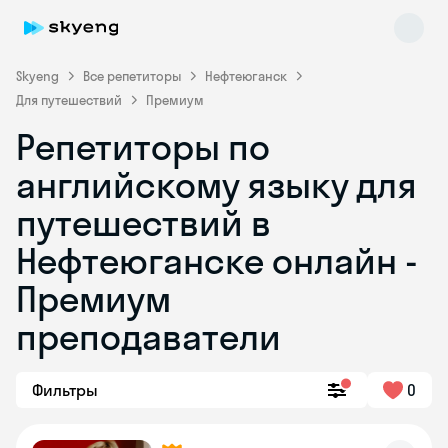
Skyeng
Все репетиторы
Нефтеюганск
Для путешествий
Премиум
Репетиторы по
английскому языку для
путешествий в
Нефтеюганске онлайн -
Skyeng Chat
online
Премиум
преподаватели
Фильтры
0