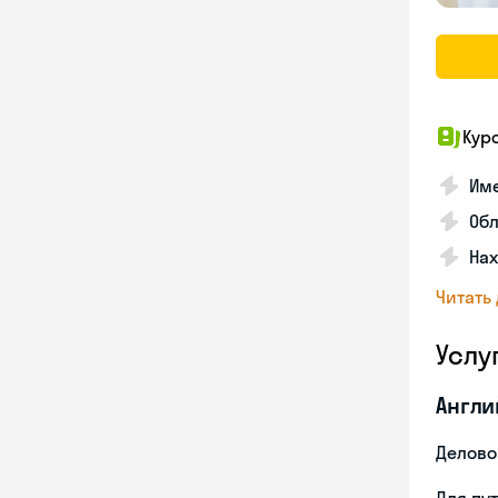
Кур
Име
Об
На
Читать
Услу
Англи
Делово