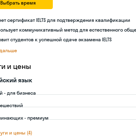
Выбрать время
ет сертификат IELTS для подтверждения квалификации
пользует коммуникативный метод для естественного общ
овит студентов к успешной сдаче экзамена IELTS
 дальше
ги и цены
йский язык
й - для бизнеса
тешествий
чинающих - премиум
уги и цены (4)