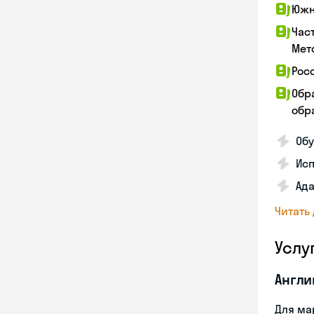
Южн
Час
Мет
Рос
Обр
обра
Обу
Ис
Ада
Читать
Услу
Англи
Для ма