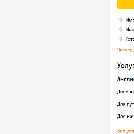
Име
Ис
Гот
Читать
Услу
Англи
Делово
Для пу
Для на
Все усл