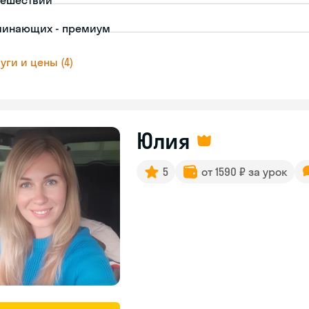
тешествий
чинающих - премиум
уги и цены (4)
Юлия
5
от 1590 ₽ за урок