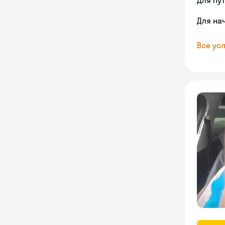
Для пу
Для на
Все усл