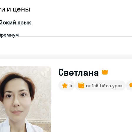
ги и цены
йский язык
премиум
Светлана
5
от 1590 ₽ за урок