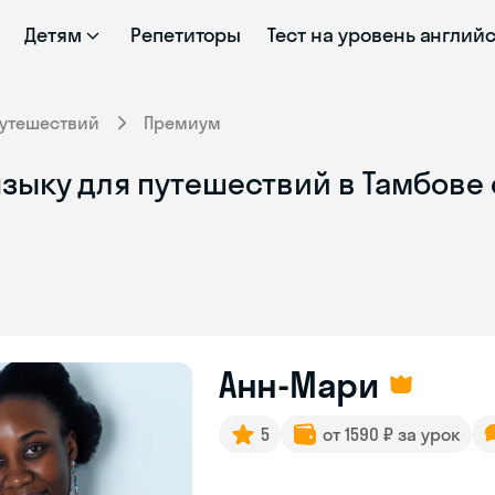
Детям
Репетиторы
Тест на уровень англий
путешествий
Премиум
зыку для путешествий в Тамбове
Анн-Мари
5
от 1590 ₽ за урок