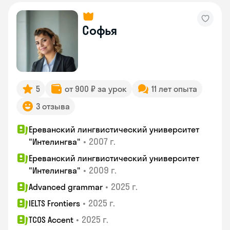
Софья
5
от 900 ₽ за урок
11 лет опыта
3 отзыва
Ереванский лингвистический университет
•
2007 г.
"Интелингва"
Ереванский лингвистический университет
•
2009 г.
"Интелингва"
•
2025 г.
Advanced grammar
•
2025 г.
IELTS Frontiers
•
2025 г.
TCOS Accent