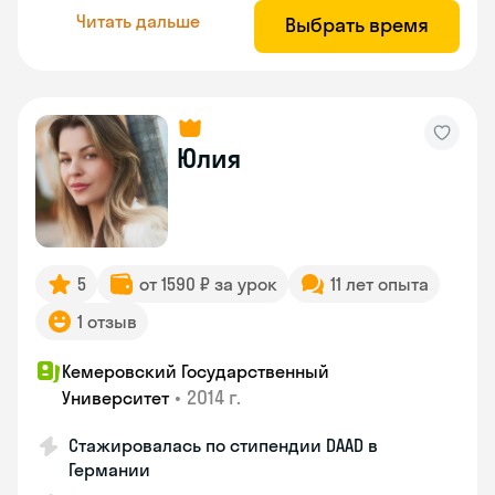
Читать дальше
Выбрать время
Юлия
5
от 1590 ₽ за урок
11 лет опыта
1 отзыв
Кемеровский Государственный
•
2014 г.
Университет
Стажировалась по стипендии DAAD в
Германии