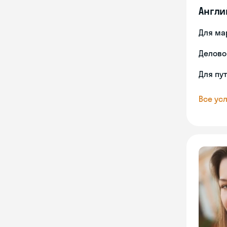
Англи
Для ма
Делово
Для пу
Все усл