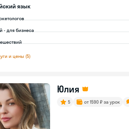
йский язык
ркетологов
й - для бизнеса
тешествий
уги и цены (5)
Юлия
5
от 1590 ₽ за урок