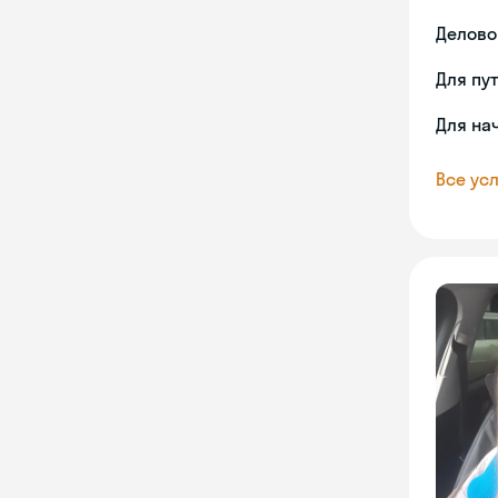
Делово
Для пу
Для на
Все усл