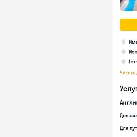
Име
Ис
Гот
Читать
Услу
Англи
Делово
Для пу