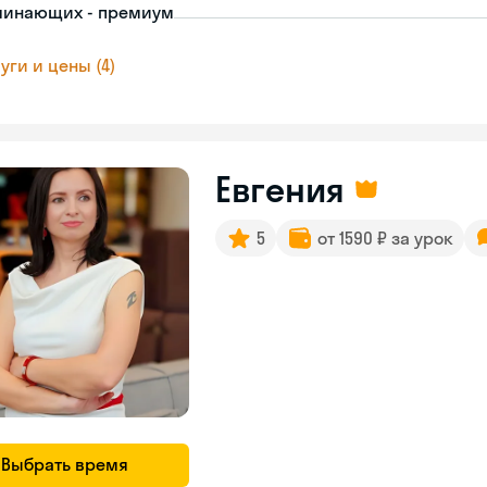
чинающих - премиум
уги и цены (4)
Евгения
5
от 1590 ₽ за урок
Выбрать время