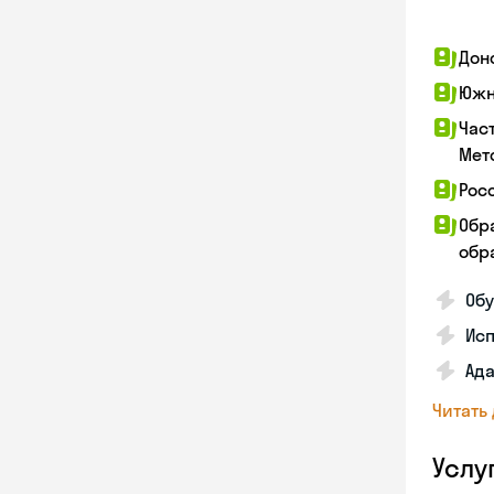
Дон
Южн
Час
Мет
Рос
Обр
обра
Обу
Ис
Ада
Читать
Услу