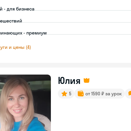
й - для бизнеса
тешествий
чинающих - премиум
уги и цены (4)
Юлия
5
от 1590 ₽ за урок