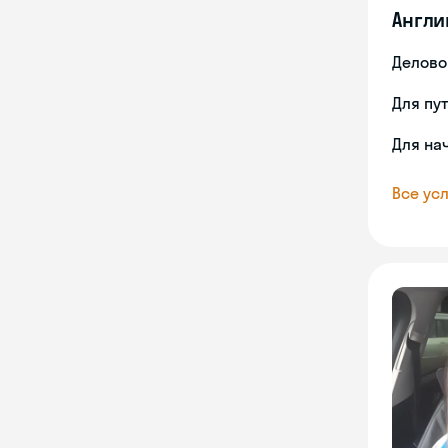
Англи
Делово
Для пу
Для на
Все усл