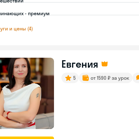
тешествий
чинающих - премиум
уги и цены (4)
Евгения
5
от 1590 ₽ за урок