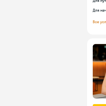
Для пу
Для на
Все усл