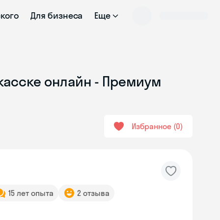
ского
Для бизнеса
Еще
касске онлайн - Премиум
Избранное
0
15 лет опыта
2 отзыва