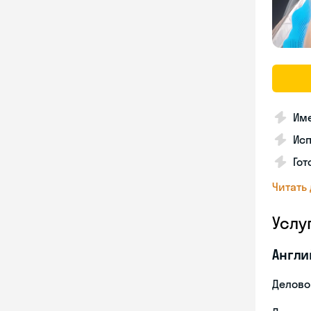
Име
Ис
Гот
Читать
Услу
Англи
Делово