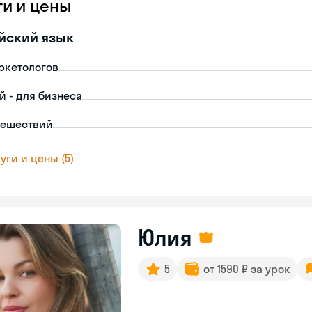
ги и цены
йский язык
ркетологов
й - для бизнеса
тешествий
уги и цены (5)
Юлия
5
от 1590 ₽ за урок