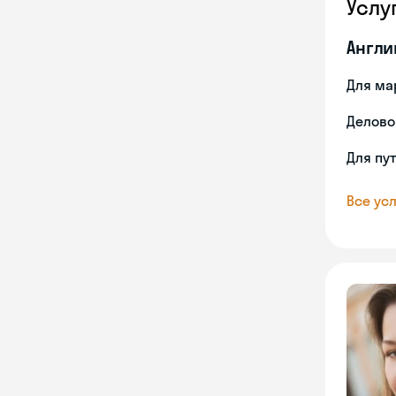
Услу
Англи
Для ма
Делово
Для пу
Все усл