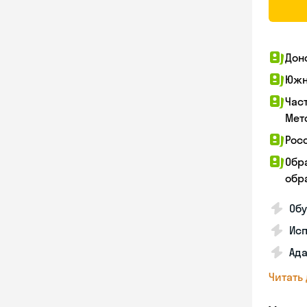
Дон
Южн
Час
Мет
Рос
Обр
обра
Обу
Ис
Ада
Читать