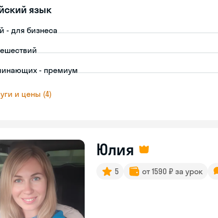
йский язык
й - для бизнеса
тешествий
чинающих - премиум
уги и цены (4)
Юлия
5
от 1590 ₽ за урок