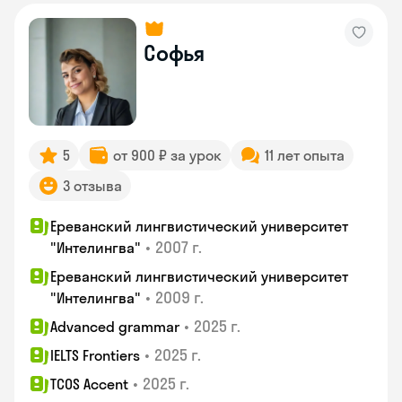
Софья
5
от 900 ₽ за урок
11 лет опыта
3 отзыва
Ереванский лингвистический университет
•
2007 г.
"Интелингва"
Ереванский лингвистический университет
•
2009 г.
"Интелингва"
•
2025 г.
Advanced grammar
•
2025 г.
IELTS Frontiers
•
2025 г.
TCOS Accent