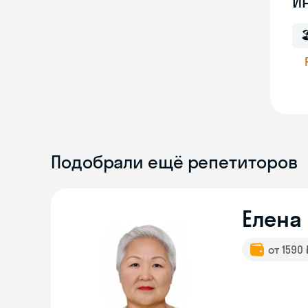
И

Подобрали ещё репетиторов
Елена
от 1590