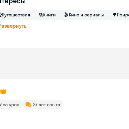
нтересы

Путешествия
📚
Книги
🎬
Кино и сериалы
🌳
Прир
Развернуть
 ₽ за урок
37 лет опыта