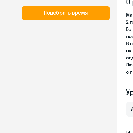
О
Подобрать время
Ма
2 
Ес
по
В 
ск
ад
Лю
с 
У