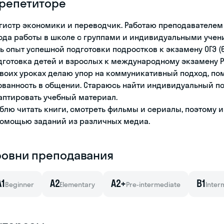
 репетиторе
гистр экономики и переводчик. Работаю преподавателем А
года работы в школе с группами и индивидуальными учен
ть опыт успешной подготовки подростков к экзамену ОГЭ (6
дготовка детей и взрослых к международному экзамену PEI
своих уроках делаю упор на коммуникативный подход, по
ованность в общении. Стараюсь найти индивидуальный п
аптировать учебный материал.
блю читать книги, смотреть фильмы и сериалы, поэтому 
помощью заданий из различных медиа.
ровни преподавания
A1
A2
A2+
B1
Beginner
Elementary
Pre-intermediate
Inter