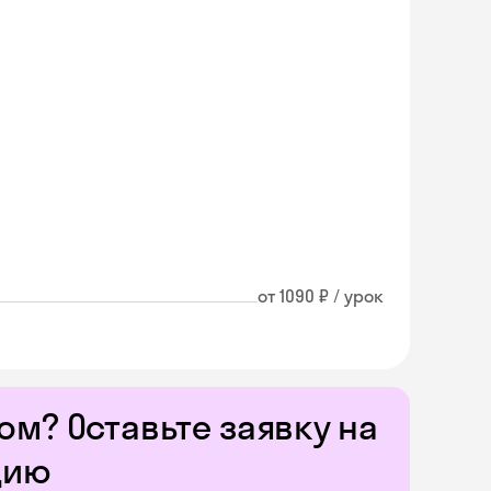
от 1090 ₽ / урок
м? Оставьте заявку на
цию
Skyeng Chat
online