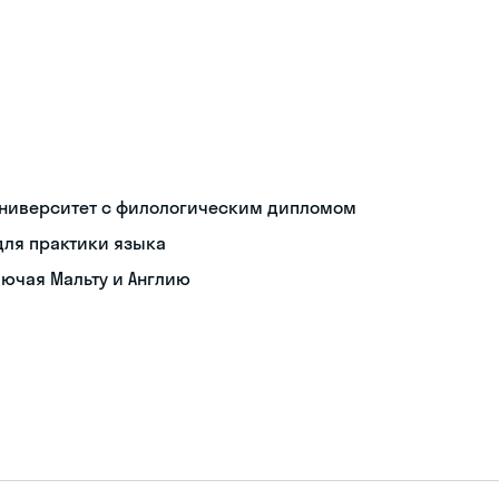
ниверситет с филологическим дипломом
для практики языка
лючая Мальту и Англию