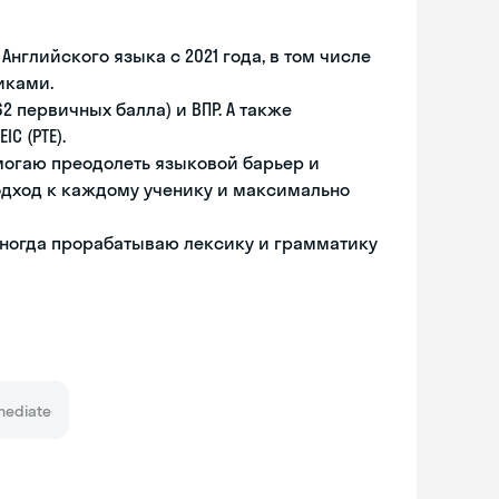
нглийского языка с 2021 года, в том числе
иками.
2 первичных балла) и ВПР. А также
C (PTE).
могаю преодолеть языковой барьер и
одход к каждому ученику и максимально
иногда прорабатываю лексику и грамматику
mediate