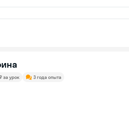
рина
 ₽ за урок
3 года опыта