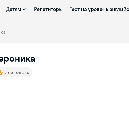
Детям
Репетиторы
Тест на уровень англий
ика
ероника
5 лет опыта