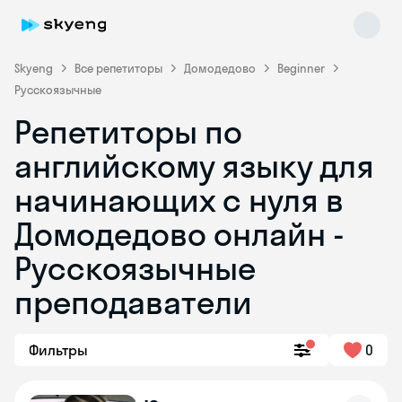
Skyeng
Все репетиторы
Домодедово
Beginner
Русскоязычные
Репетиторы по
английскому языку для
начинающих с нуля в
Домодедово онлайн -
Skyeng Chat
online
Русскоязычные
преподаватели
Фильтры
0