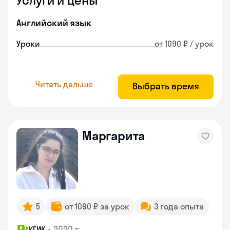
Услуги и цены
Английский язык
Уроки
от 1090 ₽ / урок
Читать дальше
Выбрать время
Маргарита
5
от 1090 ₽ за урок
3 года опыта
•
2020 г.
КГИК