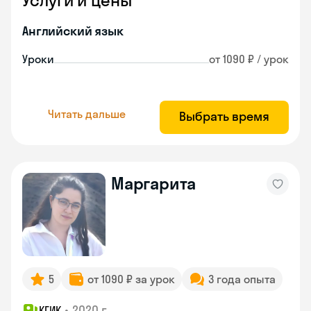
Услуги и цены
Английский язык
Уроки
от 1090 ₽ / урок
Читать дальше
Выбрать время
Маргарита
5
от 1090 ₽ за урок
3 года опыта
•
2020 г.
КГИК