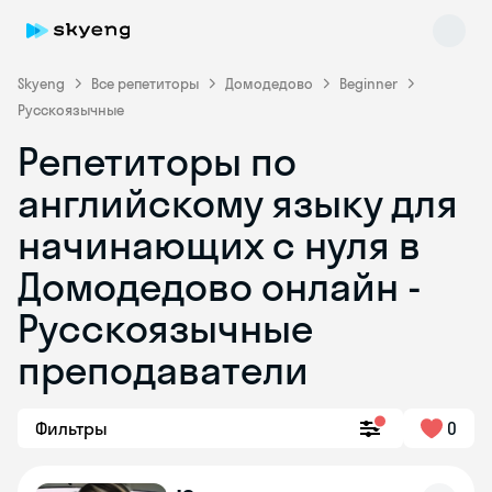
Skyeng
Все репетиторы
Домодедово
Beginner
Русскоязычные
Репетиторы по
английскому языку для
начинающих с нуля в
Домодедово онлайн -
Skyeng Chat
online
Русскоязычные
преподаватели
Фильтры
0