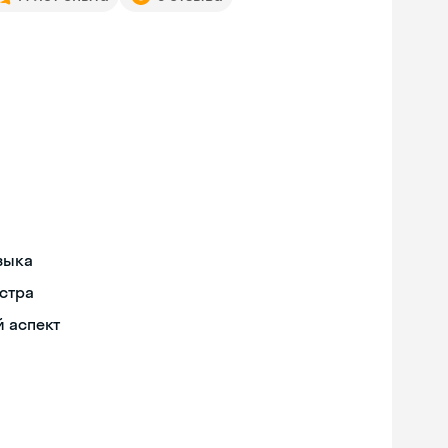
зыка
стра
й аспект