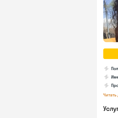
Пол
Име
Про
Читать
Услу