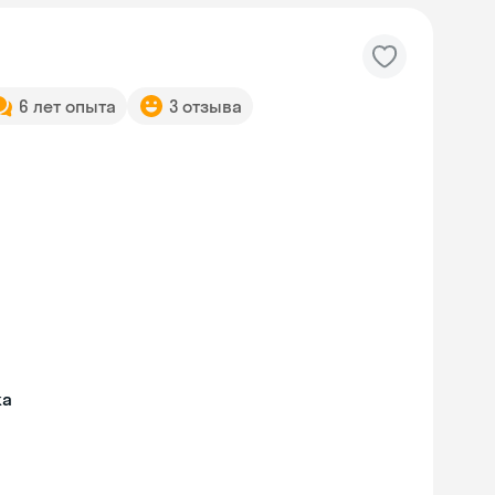
6 лет опыта
3 отзыва
жа