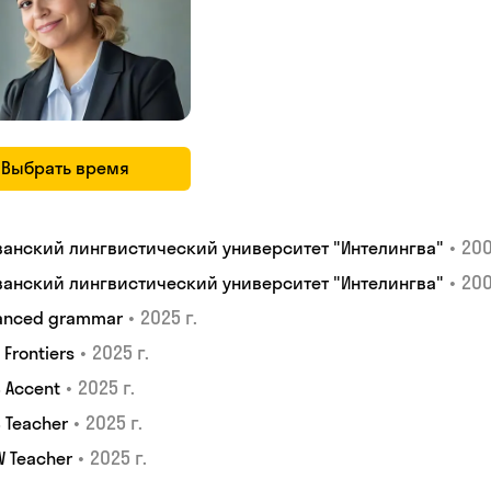
Выбрать время
•
200
ванский лингвистический университет "Интелингва"
•
200
ванский лингвистический университет "Интелингва"
•
2025 г.
anced grammar
•
2025 г.
S Frontiers
•
2025 г.
 Accent
•
2025 г.
 Teacher
•
2025 г.
W Teacher