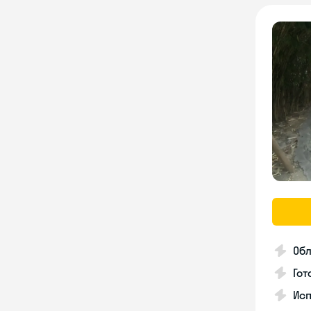
Об
Гот
Исп