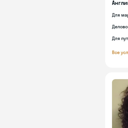
Англи
Для ма
Делово
Для пу
Все усл