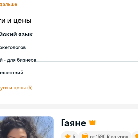
 дальше
ги и цены
йский язык
ркетологов
й - для бизнеса
тешествий
уги и цены (5)
Гаяне
5
от 1590 ₽ за урок