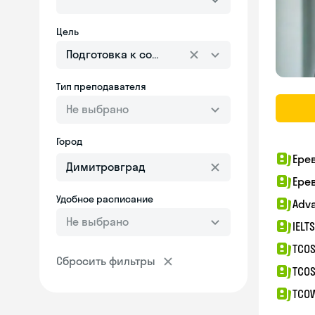
Цель
Подготовка к собеседованию
Тип преподавателя
Не выбрано
Город
Ере
Ере
Удобное расписание
Adv
Не выбрано
IELT
TCOS
Сбросить фильтры
TCOS
TCO