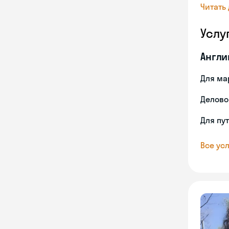
Читать
Услу
Англи
Для ма
Делово
Для пу
Все усл