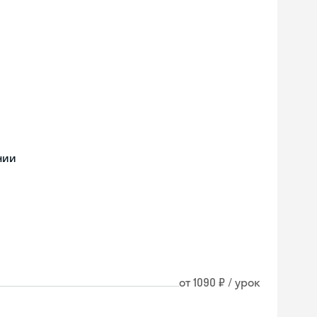
нии
от 1090 ₽ / урок
Skyeng Chat
online