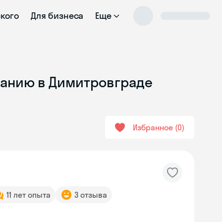
ского
Для бизнеса
Еще
ванию в Димитровграде
Избранное
0
11 лет опыта
3 отзыва