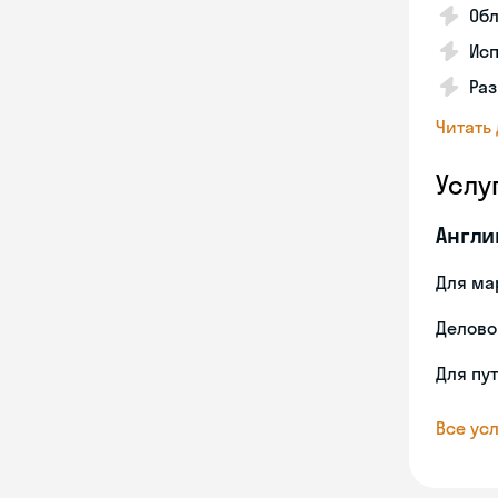
Об
Исп
Ра
Читать
Услу
Англи
Для ма
Делово
Для пу
Все усл