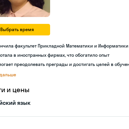
Выбрать время
ончила факультет Прикладной Математики и Информатики
отала в иностранных фирмах, что обогатило опыт
огает преодолевать преграды и достигать целей в обуче
 дальше
ги и цены
йский язык