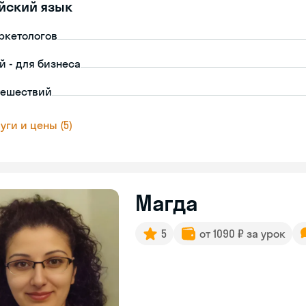
йский язык
ркетологов
й - для бизнеса
тешествий
уги и цены (5)
Магда
5
от 1090 ₽ за урок