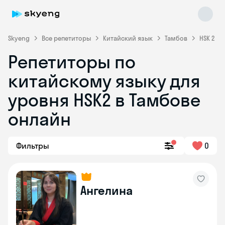
Skyeng
Все репетиторы
Китайский язык
Тамбов
HSK 2
Репетиторы по
китайскому языку для
уровня HSK2 в Тамбове
онлайн
Skyeng Chat
online
Фильтры
0
Ангелина