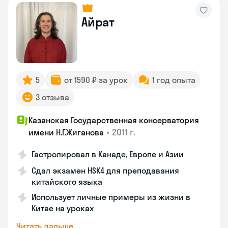
Айрат
5
от 1590 ₽ за урок
1 год опыта
3 отзыва
Казанская Государственная консерватория
•
2011 г.
имени Н.Г.Жиганова
Гастролировал в Канаде, Европе и Азии
Сдал экзамен HSK4 для преподавания
китайского языка
Использует личные примеры из жизни в
Китае на уроках
Читать дальше