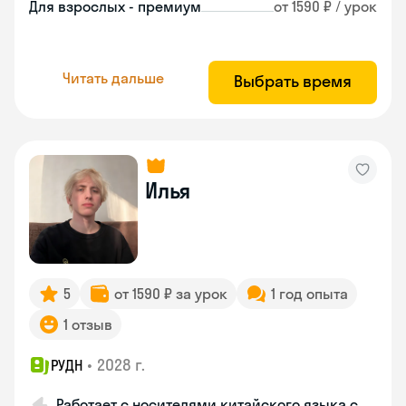
Для взрослых - премиум
от 1590 ₽ / урок
Читать дальше
Выбрать время
Илья
5
от 1590 ₽ за урок
1 год опыта
1 отзыв
•
2028 г.
РУДН
Работает с носителями китайского языка с