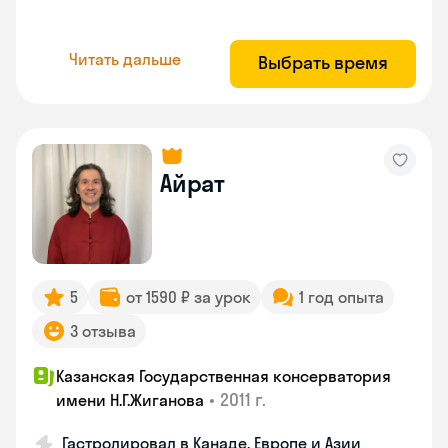
Читать дальше
Выбрать время
Айрат
5
от 1590 ₽ за урок
1 год опыта
3 отзыва
Казанская Государственная консерватория
•
2011 г.
имени Н.Г.Жиганова
Гастролировал в Канаде, Европе и Азии