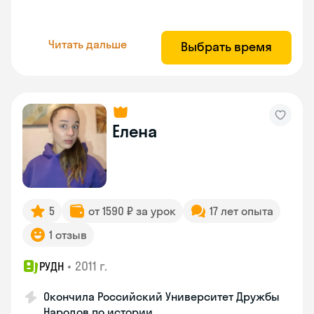
Читать дальше
Выбрать время
Елена
5
от 1590 ₽ за урок
17 лет опыта
1 отзыв
•
2011 г.
РУДН
Окончила Российский Университет Дружбы
Народов по истории