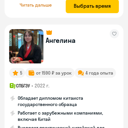
Читать дальше
Выбрать время
Ангелина
5
от 1590 ₽ за урок
4 года опыта
•
2022 г.
СПБГЭУ
Обладает дипломом китаиста
государственного образца
Работает с зарубежными компаниями,
включая Китай
Внедряет практический китайский для