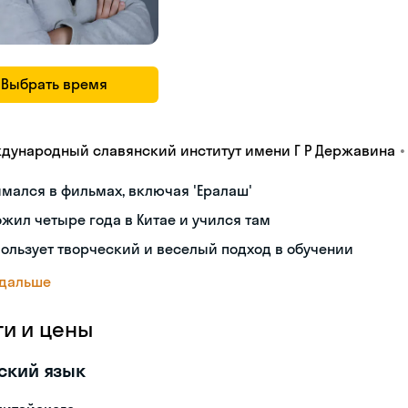
Выбрать время
•
дународный славянский институт имени Г Р Державина
мался в фильмах, включая 'Ералаш'
жил четыре года в Китае и учился там
ользует творческий и веселый подход в обучении
 дальше
ги и цены
ский язык