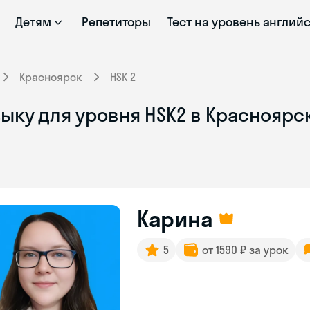
Детям
Репетиторы
Тест на уровень англий
Красноярск
HSK 2
ыку для уровня HSK2 в Красноярс
Карина
5
от 1590 ₽ за урок