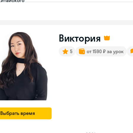
китайского
Виктория
5
от 1590 ₽ за урок
Выбрать время