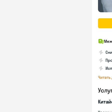
Меж
Сни
Про
Исп
Читать
Услу
Китай