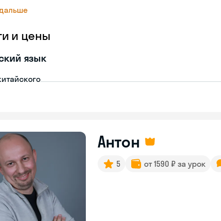
 дальше
ги и цены
ский язык
китайского
Антон
5
от 1590 ₽ за урок