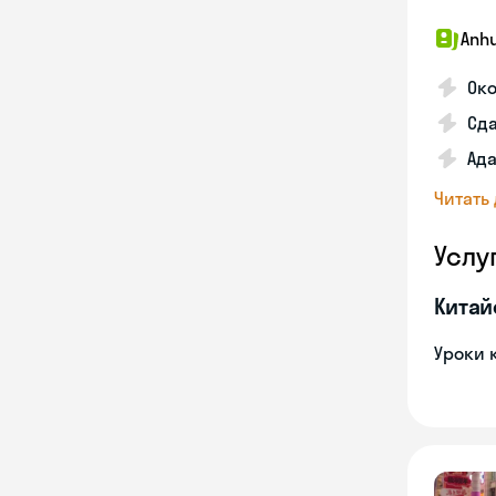
Anhu
Ок
Сда
Ада
Читать
Услу
Китай
Уроки 