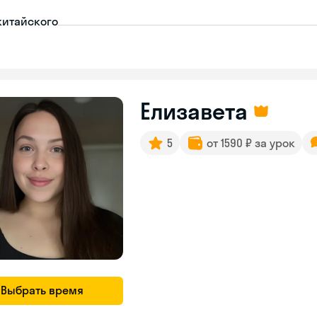
китайского
Елизавета
5
от 1590 ₽ за урок
Выбрать время