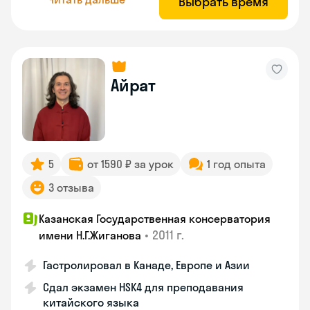
Выбрать время
Айрат
5
от 1590 ₽ за урок
1 год опыта
3 отзыва
Казанская Государственная консерватория
•
2011 г.
имени Н.Г.Жиганова
Гастролировал в Канаде, Европе и Азии
Сдал экзамен HSK4 для преподавания
китайского языка