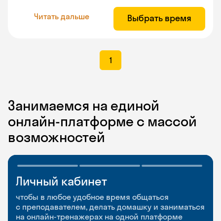
Читать дальше
Выбрать время
1
Занимаемся на единой
онлайн-платформе с массой
возможностей
Личный кабинет
Мобильное
Разговорные клубы
приложение
и Talks
чтобы в любое удобное время общаться
с преподавателем, делать домашку и заниматься
чтобы заниматься и изучать новые слова где
Групповые занятия для разговорной практики
на онлайн-тренажерах на одной платформе
и когда удобно
и индивидуальные встречи с преподавателями