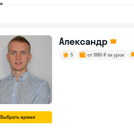
пе
Александр
5
от 1880 ₽ за урок
Выбрать время