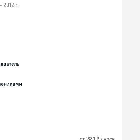
•
2012 г.
даватель
чениками
от 1880 ₽ / урок