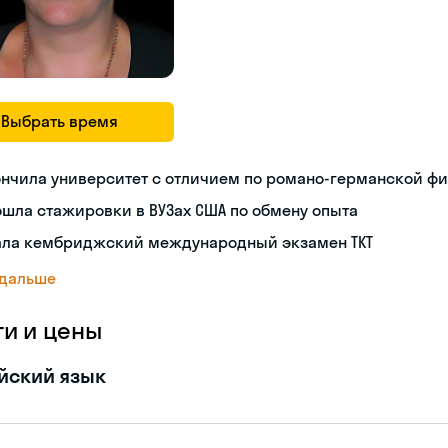
Выбрать время
нчила университет с отличием по романо-германской ф
шла стажировки в ВУЗах США по обмену опыта
ала кембриджский международный экзамен TKT
 дальше
ги и цены
йский язык