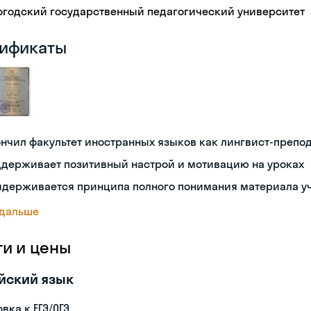
огодский государственный педагогический университет
ификаты
нчил факультет иностранных языков как лингвист-препо
ддерживает позитивный настрой и мотивацию на уроках
идерживается принципа полного понимания материала у
 дальше
ги и цены
йский язык
вка к ЕГЭ/ОГЭ