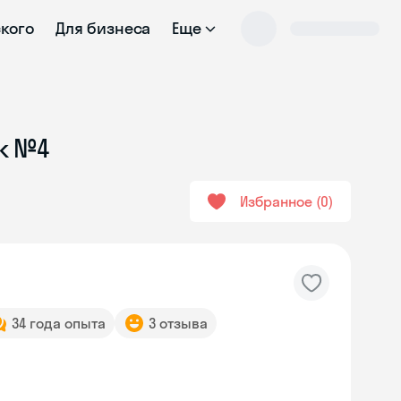
ского
Для бизнеса
Еще
к №4
Избранное
0
34 года опыта
3 отзыва