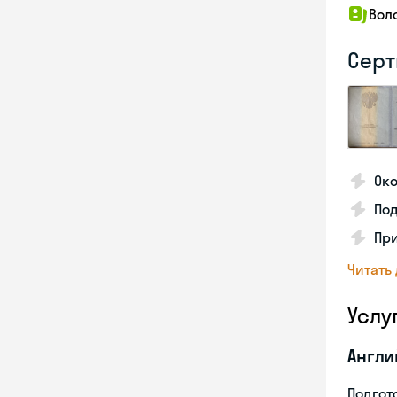
Вол
Серт
Око
По
Пр
Читать
Услу
Англи
Подгото