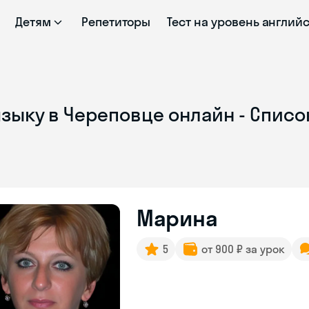
Детям
Репетиторы
Тест на уровень англий
зыку в Череповце онлайн - Списо
Марина
5
от 900 ₽ за урок