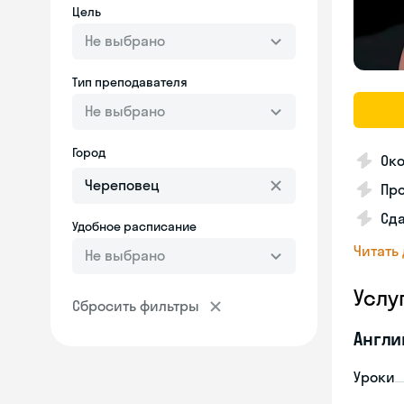
Цель
Не выбрано
Тип преподавателя
Не выбрано
Город
Око
Про
Сд
Удобное расписание
Читать
Не выбрано
Услу
Сбросить фильтры
Англи
Уроки