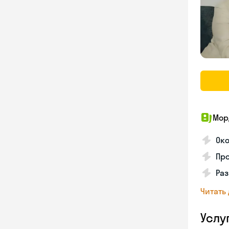
Мор
Око
Про
Раз
Читать
Услу