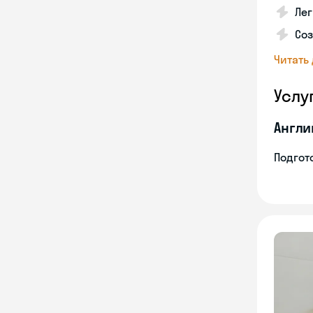
Лег
Соз
Читать
Услу
Англи
Подгото