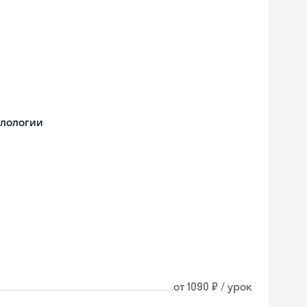
илологии
от 1090 ₽ / урок