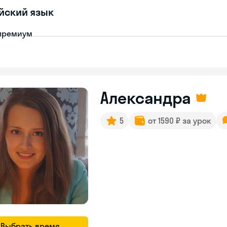
йский язык
премиум
Александра
5
от 1590 ₽ за урок
Выбрать время