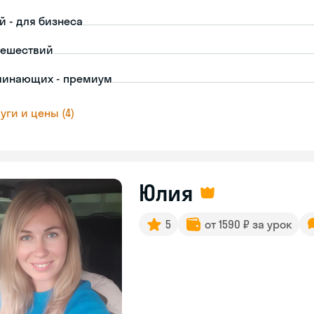
й - для бизнеса
тешествий
чинающих - премиум
уги и цены (4)
Юлия
5
от 1590 ₽ за урок