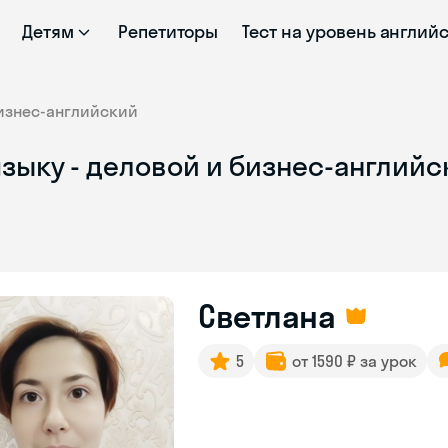
Детям
Репетиторы
Тест на уровень англий
изнес-английский
зыку - деловой и бизнес-англий
Светлана
5
от 1590 ₽ за урок