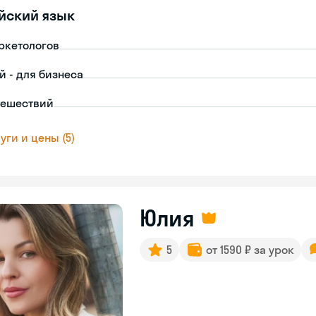
йский язык
ркетологов
й - для бизнеса
тешествий
уги и цены (5)
Юлия
5
от 1590 ₽ за урок