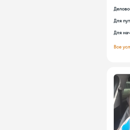
Делово
Для пу
Для на
Все усл