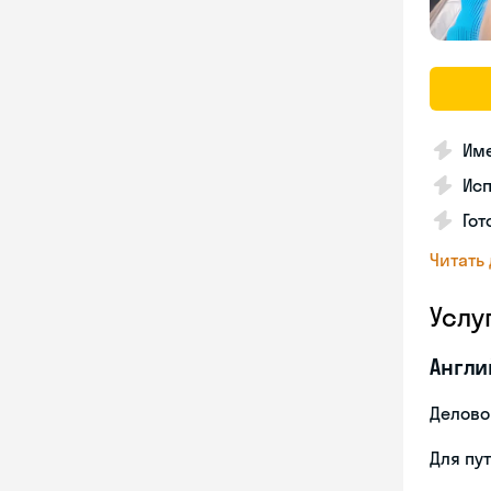
Име
Ис
Гот
Читать
Услу
Англи
Делово
Для пу