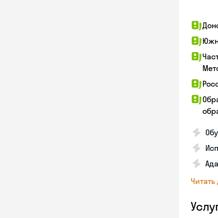
Дон
Южн
Час
Мет
Рос
Обр
обра
Обу
Ис
Ада
Читать
Услу