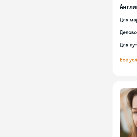
Англи
Для ма
Делово
Для пу
Все усл