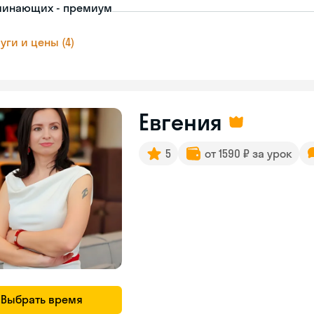
чинающих - премиум
уги и цены (4)
Евгения
5
от 1590 ₽ за урок
Выбрать время